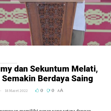
my dan Sekuntum Melati,
 Semakin Berdaya Saing
A
0
0
18 Maret 2022
A
erempuan memiliki peran yang setara dengan