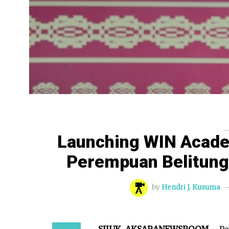
Launching WIN Acade
Perempuan Belitung
by
Hendri J. Kusuma
SIJUK, AKSARANEWSROOM
– P