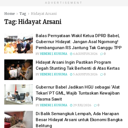
ADVERTISEMENT
Home
Tag
Hidayat Arsani
Tag:
Hidayat Arsani
Balas Pernyataan Wakil Ketua DPRD Babel,
Gubernur Hidayat: Jangan Asal Ngomong!
Pembangunan RS Jantung Tak Ganggu TPP
BY
HENDRI J. KUSUMA
6 AGUSTUS 2026
0
Hidayat Arsani Ingin Pastikan Program
Cegah Stunting Tak Berhenti di Atas Kertas
BY
HENDRI J. KUSUMA
5 AGUSTUS 2026
0
Gubernur Babel Jadikan HGU sebagai ‘Alat
Tekan’ PT GML, Wajib Tuntaskan Kewajiban
Plasma Sawit
BY
HENDRI J. KUSUMA
29 JULI 2026
0
Di Balik Semangkuk Lempah, Ada Harapan
Besar Hidayat Arsani untuk Ekonomi Bangka
Belitung