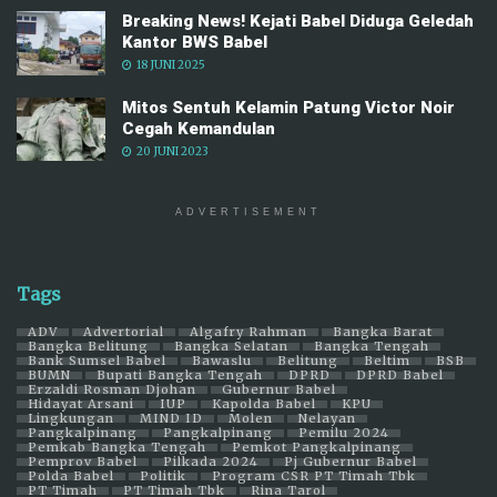
Breaking News! Kejati Babel Diduga Geledah
Kantor BWS Babel
18 JUNI 2025
Mitos Sentuh Kelamin Patung Victor Noir
Cegah Kemandulan
20 JUNI 2023
ADVERTISEMENT
Tags
ADV
Advertorial
Algafry Rahman
Bangka Barat
Bangka Belitung
Bangka Selatan
Bangka Tengah
Bank Sumsel Babel
Bawaslu
Belitung
Beltim
BSB
BUMN
Bupati Bangka Tengah
DPRD
DPRD Babel
Erzaldi Rosman Djohan
Gubernur Babel
Hidayat Arsani
IUP
Kapolda Babel
KPU
Lingkungan
MIND ID
Molen
Nelayan
Pangkalpinang
Pangkalpinang
Pemilu 2024
Pemkab Bangka Tengah
Pemkot Pangkalpinang
Pemprov Babel
Pilkada 2024
Pj Gubernur Babel
Polda Babel
Politik
Program CSR PT Timah Tbk
PT Timah
PT Timah Tbk
Rina Tarol