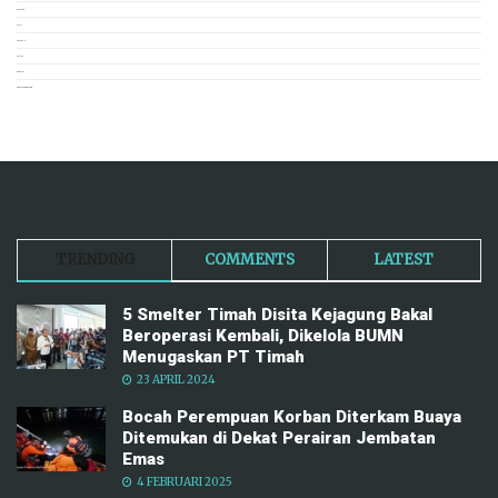
POPULER
PUISI
SEJARAH
SOSIAL
TERKINI
TRAVEL NEWSROOM
TRENDING
COMMENTS
LATEST
5 Smelter Timah Disita Kejagung Bakal
Beroperasi Kembali, Dikelola BUMN
Menugaskan PT Timah
23 APRIL 2024
Bocah Perempuan Korban Diterkam Buaya
Ditemukan di Dekat Perairan Jembatan
Emas
4 FEBRUARI 2025