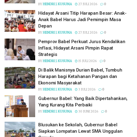
BY
HENDRI J. KUSUMA
27 JULI 2026
0
Hidayat Arsani Titip Harapan Besar: Anak-
Anak Babel Harus Jadi Pemimpin Masa
Depan
BY
HENDRI J. KUSUMA
27 JULI 2026
0
Pemprov Babel Perkuat Jurus Kendalikan
Inflasi, Hidayat Arsani Pimpin Rapat
Strategis
BY
HENDRI J. KUSUMA
15 JULI 2026
0
Di Balik Manisnya Durian Babel, Tumbuh
Harapan bagi Ketahanan Pangan dan
Ekonomi Masyarakat
BY
HENDRI J. KUSUMA
3 JULI 2026
0
Gubernur Babel: Yang Baik Dipertahankan,
Yang Kurang Kita Perbaiki
BY
HENDRI J. KUSUMA
30 JUNI 2026
0
Blusukan ke Sekolah, Gubernur Babel
Siapkan Lompatan Lewat SMA Unggulan