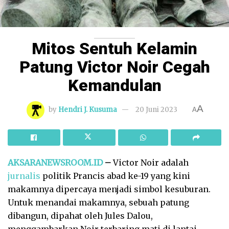
Mitos Sentuh Kelamin
Patung Victor Noir Cegah
Kemandulan
A
by
Hendri J. Kusuma
20 Juni 2023
A
AKSARANEWSROOM.ID
–
Victor Noir adalah
jurnalis
politik Prancis abad ke-19 yang kini
makamnya dipercaya menjadi simbol kesuburan.
Untuk menandai makamnya, sebuah patung
dibangun, dipahat oleh Jules Dalou,