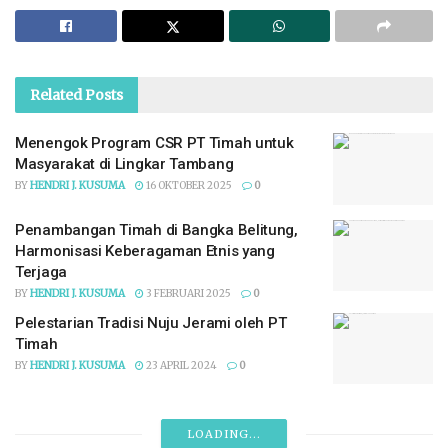
Related
Posts
Menengok Program CSR PT Timah untuk
Masyarakat di Lingkar Tambang
BY
HENDRI J. KUSUMA
16 OKTOBER 2025
0
Penambangan Timah di Bangka Belitung,
Harmonisasi Keberagaman Etnis yang
Terjaga
BY
HENDRI J. KUSUMA
3 FEBRUARI 2025
0
Pelestarian Tradisi Nuju Jerami oleh PT
Timah
BY
HENDRI J. KUSUMA
23 APRIL 2024
0
LOADING...