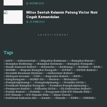
18 JUNI 2025
Mitos Sentuh Kelamin Patung Victor Noir
Cegah Kemandulan
20 JUNI 2023
ADVERTISEMENT
Tags
ADV
Advertorial
Algafry Rahman
Bangka Barat
Bangka Belitung
Bangka Selatan
Bangka Tengah
Bank Sumsel Babel
Bawaslu
Belitung
Beltim
BSB
BUMN
Bupati Bangka Tengah
DPRD
DPRD Babel
Erzaldi Rosman Djohan
Gubernur Babel
Hidayat Arsani
IUP
Kapolda Babel
KPU
Lingkungan
MIND ID
Molen
Nelayan
Pangkalpinang
Pangkalpinang
Pemilu 2024
Pemkab Bangka Tengah
Pemkot Pangkalpinang
Pemprov Babel
Pilkada 2024
Pj Gubernur Babel
Polda Babel
Politik
Program CSR PT Timah Tbk
PT Timah
PT Timah Tbk
Rina Tarol
Safrizal Zakaria Ali
Sawit
Timah
TINS
UMKM