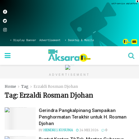
ADVERTISEMENT
Home
Tag
Erzaldi Rosman Djohan
Tag:
Erzaldi Rosman Djohan
Gerindra Pangkalpinang Sampaikan
Penghormatan Terakhir untuk H. Rosman
Djohan
BY
HENDRI J. KUSUMA
24 MEI 2026
0