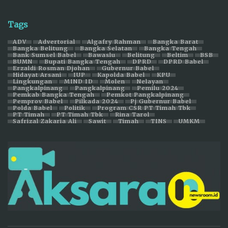
Tags
ADV
Advertorial
Algafry Rahman
Bangka Barat
Bangka Belitung
Bangka Selatan
Bangka Tengah
Bank Sumsel Babel
Bawaslu
Belitung
Beltim
BSB
BUMN
Bupati Bangka Tengah
DPRD
DPRD Babel
Erzaldi Rosman Djohan
Gubernur Babel
Hidayat Arsani
IUP
Kapolda Babel
KPU
Lingkungan
MIND ID
Molen
Nelayan
Pangkalpinang
Pangkalpinang
Pemilu 2024
Pemkab Bangka Tengah
Pemkot Pangkalpinang
Pemprov Babel
Pilkada 2024
Pj Gubernur Babel
Polda Babel
Politik
Program CSR PT Timah Tbk
PT Timah
PT Timah Tbk
Rina Tarol
Safrizal Zakaria Ali
Sawit
Timah
TINS
UMKM