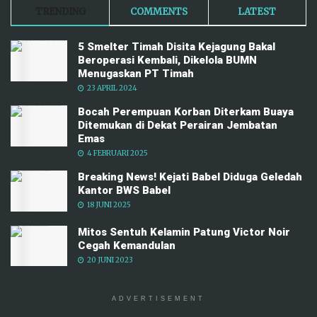
TRENDING
COMMENTS
LATEST
5 Smelter Timah Disita Kejagung Bakal
Beroperasi Kembali, Dikelola BUMN
Menugaskan PT Timah
23 APRIL 2024
Bocah Perempuan Korban Diterkam Buaya
Ditemukan di Dekat Perairan Jembatan
Emas
4 FEBRUARI 2025
Breaking News! Kejati Babel Diduga Geledah
Kantor BWS Babel
18 JUNI 2025
Mitos Sentuh Kelamin Patung Victor Noir
Cegah Kemandulan
20 JUNI 2023
ADVERTISEMENT