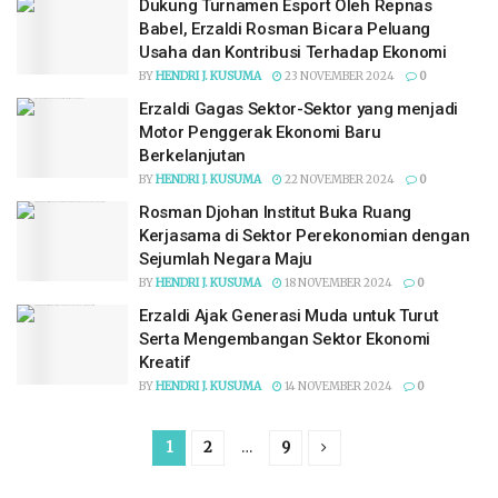
Dukung Turnamen Esport Oleh Repnas
Babel, Erzaldi Rosman Bicara Peluang
Usaha dan Kontribusi Terhadap Ekonomi
BY
HENDRI J. KUSUMA
23 NOVEMBER 2024
0
Erzaldi Gagas Sektor-Sektor yang menjadi
Motor Penggerak Ekonomi Baru
Berkelanjutan
BY
HENDRI J. KUSUMA
22 NOVEMBER 2024
0
Rosman Djohan Institut Buka Ruang
Kerjasama di Sektor Perekonomian dengan
Sejumlah Negara Maju
BY
HENDRI J. KUSUMA
18 NOVEMBER 2024
0
Erzaldi Ajak Generasi Muda untuk Turut
Serta Mengembangan Sektor Ekonomi
Kreatif
BY
HENDRI J. KUSUMA
14 NOVEMBER 2024
0
1
2
…
9