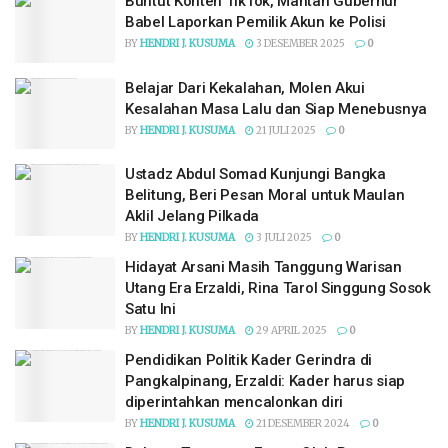
Buntut Konten TikTok, Mantan Gubernur
Babel Laporkan Pemilik Akun ke Polisi
BY
HENDRI J. KUSUMA
3 DESEMBER 2025
0
Belajar Dari Kekalahan, Molen Akui
Kesalahan Masa Lalu dan Siap Menebusnya
BY
HENDRI J. KUSUMA
21 JULI 2025
0
Ustadz Abdul Somad Kunjungi Bangka
Belitung, Beri Pesan Moral untuk Maulan
Aklil Jelang Pilkada
BY
HENDRI J. KUSUMA
3 JULI 2025
0
Hidayat Arsani Masih Tanggung Warisan
Utang Era Erzaldi, Rina Tarol Singgung Sosok
Satu Ini
BY
HENDRI J. KUSUMA
29 APRIL 2025
0
Pendidikan Politik Kader Gerindra di
Pangkalpinang, Erzaldi: Kader harus siap
diperintahkan mencalonkan diri
BY
HENDRI J. KUSUMA
21 DESEMBER 2024
0