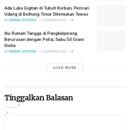
Ada Luka Gigitan di Tubuh Korban, Pencari
Udang di Belitung Timur Ditemukan Tewas
BY
HENDRI J. KUSUMA
7 AGUSTUS 2026
0
Ibu Rumah Tangga di Pangkalpinang
Berurusan dengan Polisi, Sabu 50 Gram
Disita
BY
HENDRI J. KUSUMA
7 AGUSTUS 2026
0
LOAD MORE
Tinggalkan Balasan
*
Alamat email Anda tidak akan dipublikasikan.
Ruas yang wajib ditandai
*
Komentar