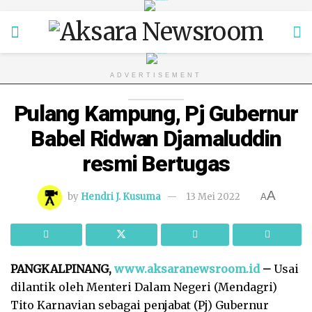
ADVERTISEMENT
Pulang Kampung, Pj Gubernur
Babel Ridwan Djamaluddin
resmi Bertugas
A
by
Hendri J. Kusuma
13 Mei 2022
A
PANGKALPINANG,
www.aksaranewsroom.id
–
Usai
dilantik oleh Menteri Dalam Negeri (Mendagri)
Tito Karnavian sebagai penjabat (Pj) Gubernur