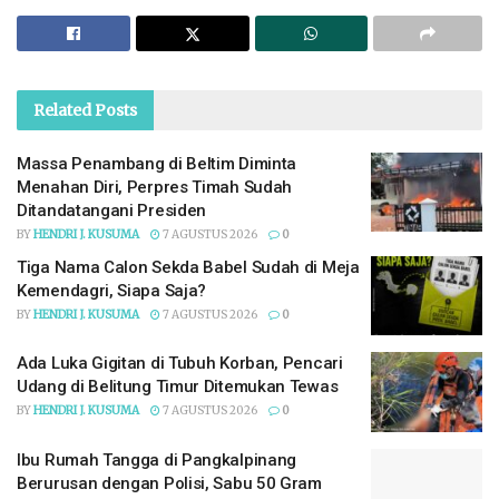
“Ada beberapa kegiatan bisa langsung dieksekusi
seperti Jalan Kopi dan pembukaan atau pelebaran
aliran air atau saluran untuk mengatasi luapan air
hujan yang berlebih di Kelurahan Gajah Mada”, ujar
Miego, S.T, M.Si Kepala Dinas PUPR Kota
Pangkalpinang.
Related
Posts