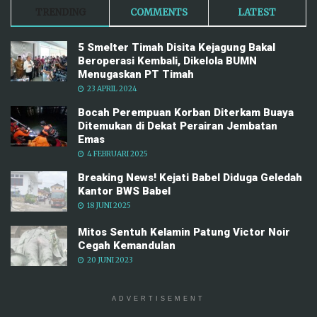
0 SHARES
Bocah Perempuan Korban Diterkam Buaya
Ditemukan di Dekat Perairan Jembatan Emas
0 SHARES
Breaking News! Kejati Babel Diduga Geledah
Kantor BWS Babel
0 SHARES
Mitos Sentuh Kelamin Patung Victor Noir Cegah
Kemandulan
0 SHARES
Respon Gugatan PTUN! DL Wagub Babel Telah
Habiskan Rp217 Juta dalam 3 bulan, Gubernur
Hidayat Ternyata Segini
0 SHARES
ADVERTISEMENT