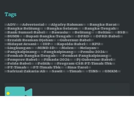
TRENDING
COMMENTS
LATEST
5 Smelter Timah Disita Kejagung Bakal
Beroperasi Kembali, Dikelola BUMN
Menugaskan PT Timah
23 APRIL 2024
Bocah Perempuan Korban Diterkam Buaya
Ditemukan di Dekat Perairan Jembatan
Emas
4 FEBRUARI 2025
Breaking News! Kejati Babel Diduga Geledah
Kantor BWS Babel
18 JUNI 2025