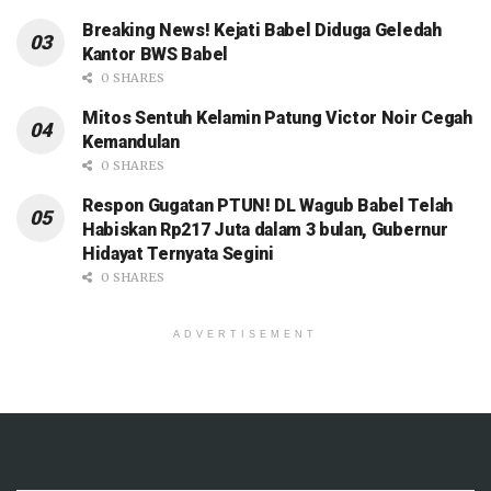
POPULAR NEWS
5 Smelter Timah Disita Kejagung
Bakal Beroperasi Kembali, Dikelola
BUMN Menugaskan PT Timah