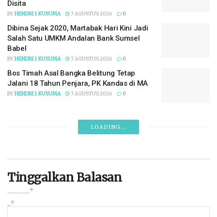
Massa Penambang di Beltim Diminta
Menahan Diri, Perpres Timah Sudah
Ditandatangani Presiden
BY
HENDRI J. KUSUMA
7 AGUSTUS 2026
0
Tiga Nama Calon Sekda Babel Sudah di Meja
Kemendagri, Siapa Saja?
BY
HENDRI J. KUSUMA
7 AGUSTUS 2026
0
Ada Luka Gigitan di Tubuh Korban, Pencari
Udang di Belitung Timur Ditemukan Tewas
BY
HENDRI J. KUSUMA
7 AGUSTUS 2026
0
Ibu Rumah Tangga di Pangkalpinang
Berurusan dengan Polisi, Sabu 50 Gram
Disita
BY
HENDRI J. KUSUMA
7 AGUSTUS 2026
0
Dibina Sejak 2020, Martabak Hari Kini Jadi
Salah Satu UMKM Andalan Bank Sumsel
Babel
BY
HENDRI J. KUSUMA
7 AGUSTUS 2026
0