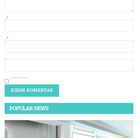
Bos Timah Asal Bangka Belitung Tetap
Jalani 18 Tahun Penjara, PK Kandas di MA
BY
HENDRI J. KUSUMA
7 AGUSTUS 2026
0
Balas Pernyataan Wakil Ketua DPRD Babel,
Gubernur Hidayat: Jangan Asal Ngomong!
Pembangunan RS Jantung Tak Ganggu TPP
BY
HENDRI J. KUSUMA
6 AGUSTUS 2026
0
Pria di Belitung Timur Hilang Saat Mencari
Udang, Diduga Diseret Buaya
BY
HENDRI J. KUSUMA
6 AGUSTUS 2026
0
52,5 Ton Pasir Timah Disebut Dibeli dari
Penambang Luar IUP, Diduga Hendak
Diselundupkan ke Luar Belitung
BY
HENDRI J. KUSUMA
6 AGUSTUS 2026
0
LOAD MORE