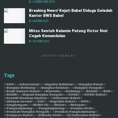
4 FEBRUARI 2025
Breaking News! Kejati Babel Diduga Geledah
Kantor BWS Babel
18 JUNI 2025
Mitos Sentuh Kelamin Patung Victor Noir
Cegah Kemandulan
20 JUNI 2023
ADVERTISEMENT
Tags
ADV
Advertorial
Algafry Rahman
Bangka Barat
Bangka Belitung
Bangka Selatan
Bangka Tengah
Bank Sumsel Babel
Bawaslu
Belitung
Beltim
BSB
BUMN
Bupati Bangka Tengah
DPRD
DPRD Babel
Erzaldi Rosman Djohan
Gubernur Babel
Hidayat Arsani
IUP
Kapolda Babel
KPU
Lingkungan
MIND ID
Molen
Nelayan
Pangkalpinang
Pangkalpinang
Pemilu 2024
Pemkab Bangka Tengah
Pemkot Pangkalpinang
Pemprov Babel
Pilkada 2024
Pj Gubernur Babel