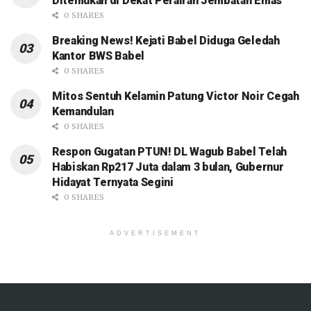
Ditemukan di Dekat Perairan Jembatan Emas
0 SHARES
Breaking News! Kejati Babel Diduga Geledah
Kantor BWS Babel
0 SHARES
Mitos Sentuh Kelamin Patung Victor Noir Cegah
Kemandulan
0 SHARES
Respon Gugatan PTUN! DL Wagub Babel Telah
Habiskan Rp217 Juta dalam 3 bulan, Gubernur
Hidayat Ternyata Segini
0 SHARES
ADVERTISEMENT