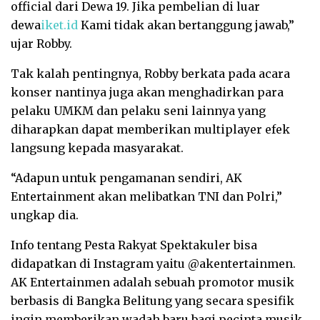
official dari Dewa 19. Jika pembelian di luar
dewa
iket.id
Kami tidak akan bertanggung jawab,”
ujar Robby.
Tak kalah pentingnya, Robby berkata pada acara
konser nantinya juga akan menghadirkan para
pelaku UMKM dan pelaku seni lainnya yang
diharapkan dapat memberikan multiplayer efek
langsung kepada masyarakat.
“Adapun untuk pengamanan sendiri, AK
Entertainment akan melibatkan TNI dan Polri,”
ungkap dia.
Info tentang Pesta Rakyat Spektakuler bisa
didapatkan di Instagram yaitu @akentertainmen.
AK Entertainmen adalah sebuah promotor musik
berbasis di Bangka Belitung yang secara spesifik
ingin memberikan wadah baru bagi pecinta musik