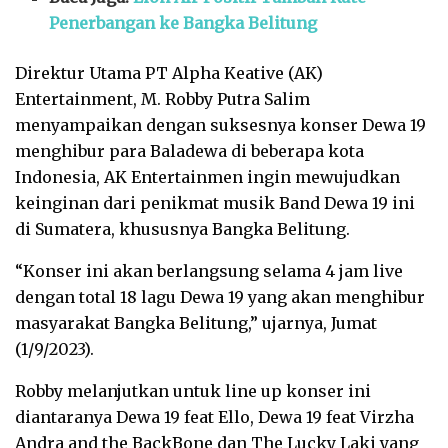
Penerbangan ke Bangka Belitung
Direktur Utama PT Alpha Keative (AK)
Entertainment, M. Robby Putra Salim
menyampaikan dengan suksesnya konser Dewa 19
menghibur para Baladewa di beberapa kota
Indonesia, AK Entertainmen ingin mewujudkan
keinginan dari penikmat musik Band Dewa 19 ini
di Sumatera, khususnya Bangka Belitung.
“Konser ini akan berlangsung selama 4 jam live
dengan total 18 lagu Dewa 19 yang akan menghibur
masyarakat Bangka Belitung,” ujarnya, Jumat
(1/9/2023).
Robby melanjutkan untuk line up konser ini
diantaranya Dewa 19 feat Ello, Dewa 19 feat Virzha
Andra and the BackBone dan The Lucky Laki yang