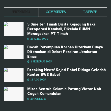
TRENDING
COMMENTS
LATEST
5 Smelter Timah Disita Kejagung Bakal
Beroperasi Kembali, Dikelola BUMN
Menugaskan PT Timah
23 APRIL 2024
Bocah Perempuan Korban Diterkam Buaya
Ditemukan di Dekat Perairan Jembatan
Emas
4 FEBRUARI 2025
Breaking News! Kejati Babel Diduga Geledah
Kantor BWS Babel
18 JUNI 2025
Mitos Sentuh Kelamin Patung Victor Noir
Cegah Kemandulan
20 JUNI 2023