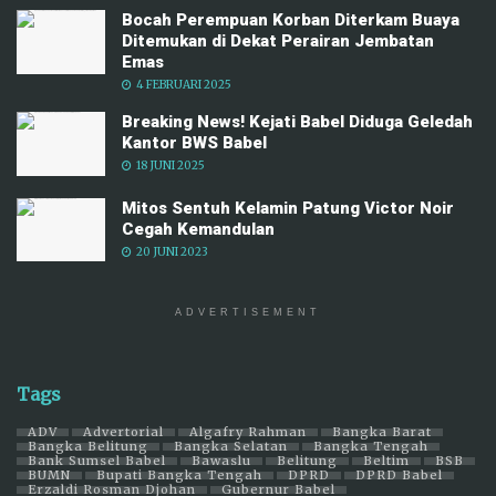
Bocah Perempuan Korban Diterkam Buaya
Ditemukan di Dekat Perairan Jembatan
Emas
4 FEBRUARI 2025
Breaking News! Kejati Babel Diduga Geledah
Kantor BWS Babel
18 JUNI 2025
Mitos Sentuh Kelamin Patung Victor Noir
Cegah Kemandulan
20 JUNI 2023
ADVERTISEMENT
Tags
ADV
Advertorial
Algafry Rahman
Bangka Barat
Bangka Belitung
Bangka Selatan
Bangka Tengah
Bank Sumsel Babel
Bawaslu
Belitung
Beltim
BSB
BUMN
Bupati Bangka Tengah
DPRD
DPRD Babel
Erzaldi Rosman Djohan
Gubernur Babel