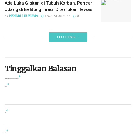
Ada Luka Gigitan di Tubuh Korban, Pencari
Udang di Belitung Timur Ditemukan Tewas
BY
HENDRI J. KUSUMA
7 AGUSTUS 2026
0
LOADING...
Tinggalkan Balasan
*
Alamat email Anda tidak akan dipublikasikan.
Ruas yang wajib ditandai
*
Komentar
*
Nama
*
Email