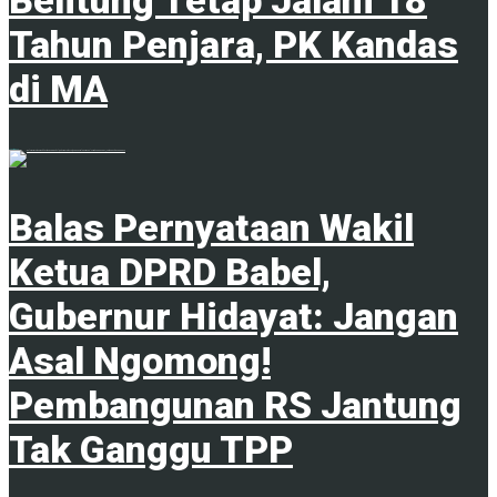
Tahun Penjara, PK Kandas
di MA
7 Agustus 2026
Balas Pernyataan Wakil
Ketua DPRD Babel,
Gubernur Hidayat: Jangan
Asal Ngomong!
Pembangunan RS Jantung
Tak Ganggu TPP