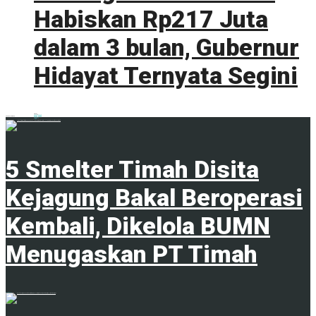
Habiskan Rp217 Juta
dalam 3 bulan, Gubernur
Hidayat Ternyata Segini
0 shares
Share
0
Tweet
0
ADVERTISEMENT
Trending
Comments
Latest
5 Smelter Timah Disita
Kejagung Bakal Beroperasi
Kembali, Dikelola BUMN
Menugaskan PT Timah
23 April 2024