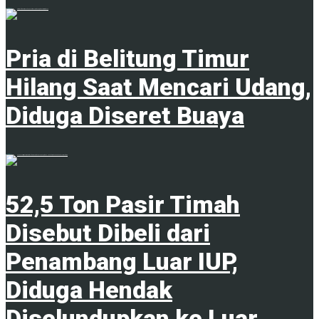
6 Agustus 2026
Pria di Belitung Timur
Hilang Saat Mencari Udang,
Diduga Diseret Buaya
6 Agustus 2026
52,5 Ton Pasir Timah
Disebut Dibeli dari
Penambang Luar IUP,
Diduga Hendak
Diselundupkan ke Luar