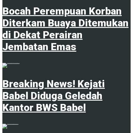
Bocah Perempuan Korban
Diterkam Buaya Ditemukan
di Dekat Perairan
Jembatan Emas
4 Februari 2025
Breaking News! Kejati
Babel Diduga Geledah
Kantor BWS Babel
18 Juni 2025