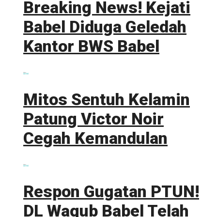
Breaking News! Kejati
Babel Diduga Geledah
Kantor BWS Babel
0 shares
Share
0
Tweet
0
Mitos Sentuh Kelamin
Patung Victor Noir
Cegah Kemandulan
0 shares
Share
0
Tweet
0
Respon Gugatan PTUN!
DL Wagub Babel Telah