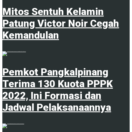
Mitos Sentuh Kelamin
Patung Victor Noir Cegah
Kemandulan
20 Juni 2023
Pemkot Pangkalpinang
Terima 130 Kuota PPPK
2022, Ini Formasi dan
Jadwal Pelaksanaannya
1