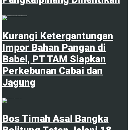
1
Kurangi Ketergantungan
Impor Bahan Pangan di
Babel, PT TAM Siapkan
Perkebunan Cabai dan
Jagung
1
Bos Timah Asal Bangka
Belitung Tetap Jalani 18