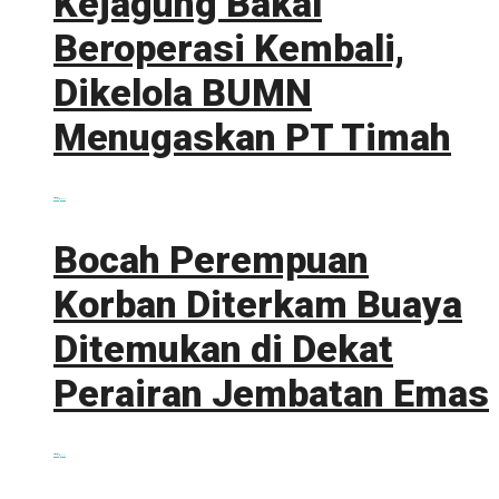
Kejagung Bakal
Beroperasi Kembali,
Dikelola BUMN
Menugaskan PT Timah
0 shares
Share
0
Tweet
0
Bocah Perempuan
Korban Diterkam Buaya
Ditemukan di Dekat
Perairan Jembatan Emas
0 shares
Share
0
Tweet
0