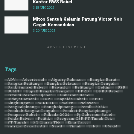
Kantor BWS Babel
18 JUNI 2025
Mitos Sentuh Kelamin Patung Victor Noir
Cegah Kemandulan
20 JUNI 2023
ADVERTISEMENT
Tags
ADV
Advertorial
Algafry Rahman
Bangka Barat
Bangka Belitung
Bangka Selatan
Bangka Tengah
Bank Sumsel Babel
Bawaslu
Belitung
Beltim
BSB
BUMN
Bupati Bangka Tengah
DPRD
DPRD Babel
Erzaldi Rosman Djohan
Gubernur Babel
Hidayat Arsani
IUP
Kapolda Babel
KPU
Lingkungan
MIND ID
Molen
Nelayan
Pangkalpinang
Pangkalpinang
Pemilu 2024
Pemkab Bangka Tengah
Pemkot Pangkalpinang
Pemprov Babel
Pilkada 2024
Pj Gubernur Babel
Polda Babel
Politik
Program CSR PT Timah Tbk
PT Timah
PT Timah Tbk
Rina Tarol
Safrizal Zakaria Ali
Sawit
Timah
TINS
UMKM