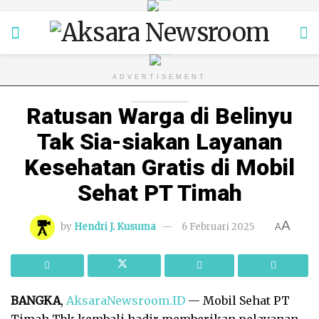
ADVERTISEMENT
Ratusan Warga di Belinyu
Tak Sia-siakan Layanan
Kesehatan Gratis di Mobil
Sehat PT Timah
A
by
Hendri J. Kusuma
6 Februari 2025
A
BANGKA
,
AksaraNewsroom.ID
— Mobil Sehat PT
Timah Tbk kembali hadir memberikan pelayanan