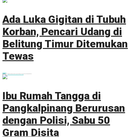
Ada Luka Gigitan di Tubuh
Korban, Pencari Udang di
Belitung Timur Ditemukan
Tewas
by
Hendri J. Kusuma
7 Agustus 2026
0
AksaraNewsroom.ID - Pencarian terhadap Samsul (47), pencari udang yang hilang di perairan Kolong Kero, Kabupaten Belitung Timur, berakhir duka. Tim...
Ibu Rumah Tangga di
Pangkalpinang Berurusan
dengan Polisi, Sabu 50
Gram Disita