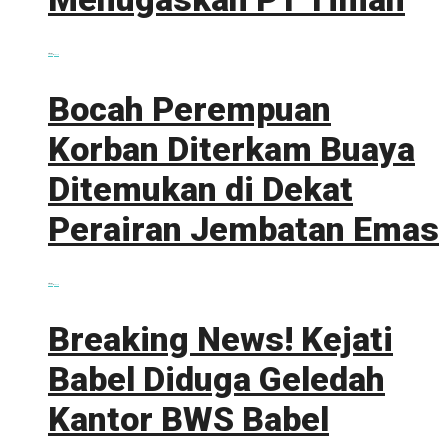
0 shares
Share
0
Tweet
0
Bocah Perempuan
Korban Diterkam Buaya
Ditemukan di Dekat
Perairan Jembatan Emas
0 shares
Share
0
Tweet
0
Breaking News! Kejati
Babel Diduga Geledah
Kantor BWS Babel