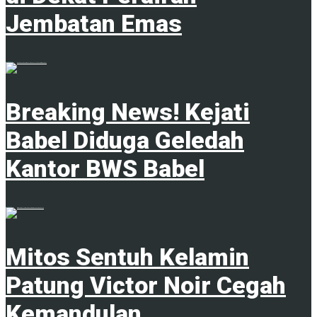
Jembatan Emas
4 Februari 2025
Breaking News! Kejati
Babel Diduga Geledah
Kantor BWS Babel
18 Juni 2025
Mitos Sentuh Kelamin
Patung Victor Noir Cegah
Kemandulan