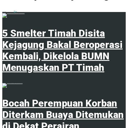
0 shares
Share
0
Tweet
0
ADVERTISEMENT
Trending
Comments
Latest
5 Smelter Timah Disita
Kejagung Bakal Beroperasi
Kembali, Dikelola BUMN
Menugaskan PT Timah
23 April 2024
Bocah Perempuan Korban
Diterkam Buaya Ditemukan
di Dekat Perairan