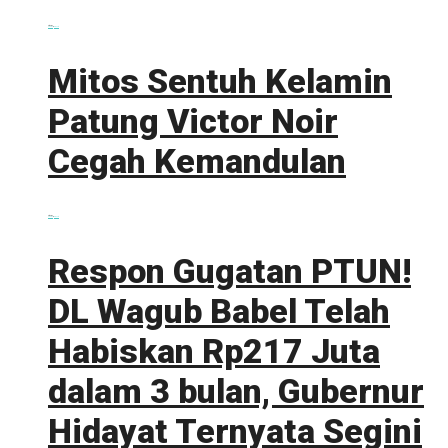
0 shares
Share
0
Tweet
0
Mitos Sentuh Kelamin
Patung Victor Noir
Cegah Kemandulan
0 shares
Share
0
Tweet
0
Respon Gugatan PTUN!
DL Wagub Babel Telah
Habiskan Rp217 Juta
dalam 3 bulan, Gubernur
Hidayat Ternyata Segini