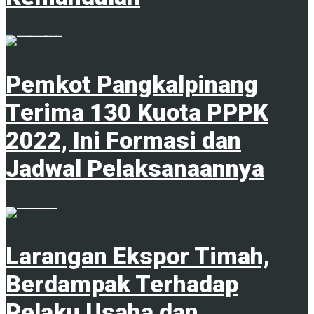
20 Juni 2023
Pemkot Pangkalpinang
Terima 130 Kuota PPPK
2022, Ini Formasi dan
Jadwal Pelaksanaannya
1
Larangan Ekspor Timah,
Berdampak Terhadap
Pelaku Usaha dan