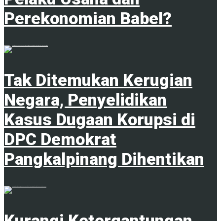
Perekonomian Babel?
1
Tak Ditemukan Kerugian
Negara, Penyelidikan
Kasus Dugaan Korupsi di
DPC Demokrat
Pangkalpinang Dihentikan
1
Kurangi Ketergantungan