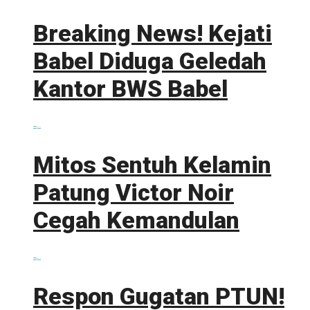
Breaking News! Kejati
Babel Diduga Geledah
Kantor BWS Babel
0 shares
Share
0
Tweet
0
Mitos Sentuh Kelamin
Patung Victor Noir
Cegah Kemandulan
0 shares
Share
0
Tweet
0
Respon Gugatan PTUN!