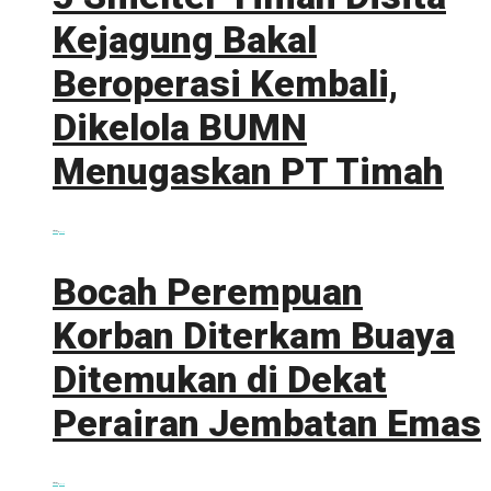
Kejagung Bakal
Beroperasi Kembali,
Dikelola BUMN
Menugaskan PT Timah
0 shares
Share
0
Tweet
0
Bocah Perempuan
Korban Diterkam Buaya
Ditemukan di Dekat
Perairan Jembatan Emas
0 shares
Share
0
Tweet
0