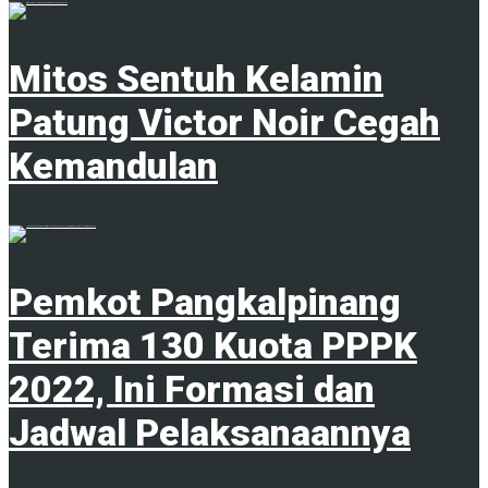
18 Juni 2025
Mitos Sentuh Kelamin
Patung Victor Noir Cegah
Kemandulan
20 Juni 2023
Pemkot Pangkalpinang
Terima 130 Kuota PPPK
2022, Ini Formasi dan
Jadwal Pelaksanaannya