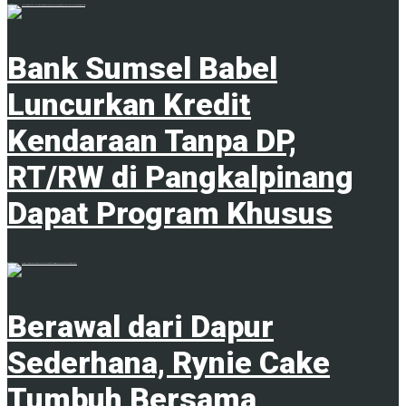
5 Agustus 2026
Bank Sumsel Babel
Luncurkan Kredit
Kendaraan Tanpa DP,
RT/RW di Pangkalpinang
Dapat Program Khusus
5 Agustus 2026
Berawal dari Dapur
Sederhana, Rynie Cake
Tumbuh Bersama