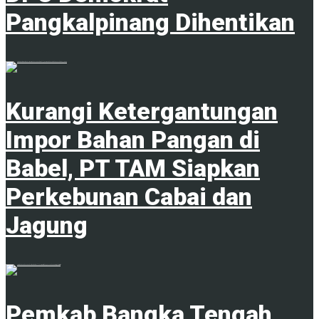
Pangkalpinang Dihentikan
1
Kurangi Ketergantungan
Impor Bahan Pangan di
Babel, PT TAM Siapkan
Perkebunan Cabai dan
Jagung
1
Pemkab Bangka Tengah