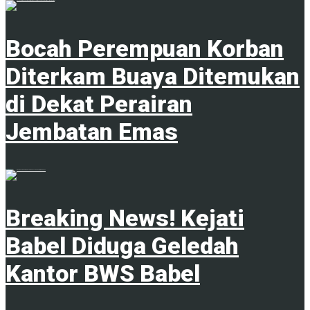
Bocah Perempuan Korban
Diterkam Buaya Ditemukan
di Dekat Perairan
Jembatan Emas
4 Februari 2025
Breaking News! Kejati
Babel Diduga Geledah
Kantor BWS Babel