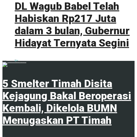
DL Wagub Babel Telah
Habiskan Rp217 Juta
dalam 3 bulan, Gubernur
Hidayat Ternyata Segini
0 shares
Share
0
Tweet
0
ADVERTISEMENT
Trending
Comments
Latest
5 Smelter Timah Disita
Kejagung Bakal Beroperasi
Kembali, Dikelola BUMN
Menugaskan PT Timah
23 April 2024