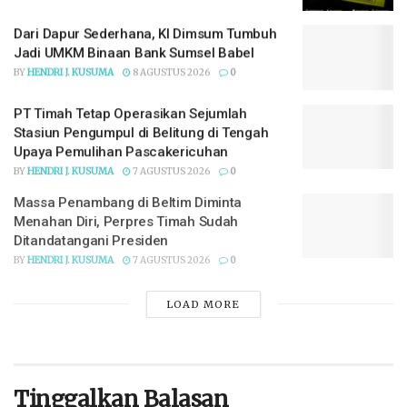
Dari Dapur Sederhana, KI Dimsum Tumbuh
Jadi UMKM Binaan Bank Sumsel Babel
BY
HENDRI J. KUSUMA
8 AGUSTUS 2026
0
PT Timah Tetap Operasikan Sejumlah
Stasiun Pengumpul di Belitung di Tengah
Upaya Pemulihan Pascakericuhan
BY
HENDRI J. KUSUMA
7 AGUSTUS 2026
0
Massa Penambang di Beltim Diminta
Menahan Diri, Perpres Timah Sudah
Ditandatangani Presiden
BY
HENDRI J. KUSUMA
7 AGUSTUS 2026
0
LOADING...
Tinggalkan Balasan