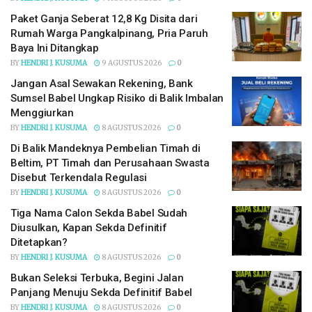
Paket Ganja Seberat 12,8 Kg Disita dari
Rumah Warga Pangkalpinang, Pria Paruh
Baya Ini Ditangkap
BY
HENDRI J. KUSUMA
9 AGUSTUS 2026
0
Jangan Asal Sewakan Rekening, Bank
Sumsel Babel Ungkap Risiko di Balik Imbalan
Menggiurkan
BY
HENDRI J. KUSUMA
8 AGUSTUS 2026
0
Di Balik Mandeknya Pembelian Timah di
Beltim, PT Timah dan Perusahaan Swasta
Disebut Terkendala Regulasi
BY
HENDRI J. KUSUMA
8 AGUSTUS 2026
0
Tiga Nama Calon Sekda Babel Sudah
Diusulkan, Kapan Sekda Definitif
Ditetapkan?
BY
HENDRI J. KUSUMA
8 AGUSTUS 2026
0
Bukan Seleksi Terbuka, Begini Jalan
Panjang Menuju Sekda Definitif Babel
BY
HENDRI J. KUSUMA
8 AGUSTUS 2026
0