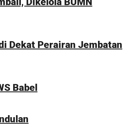
mbali, Dikelola BUMN
i Dekat Perairan Jembatan
WS Babel
ndulan