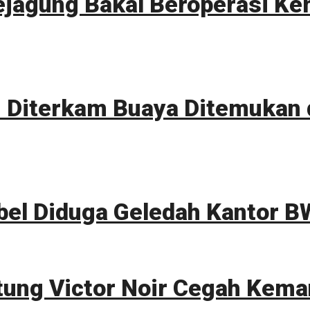
ejagung Bakal Beroperasi Ke
Diterkam Buaya Ditemukan d
bel Diduga Geledah Kantor B
tung Victor Noir Cegah Kema