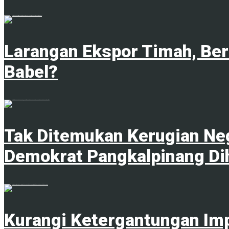
1
Larangan Ekspor Timah, Be
Babel?
1
Tak Ditemukan Kerugian Neg
Demokrat Pangkalpinang Di
1
Kurangi Ketergantungan Im