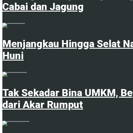
Cabai dan Jagung
1
Menjangkau Hingga Selat N
Huni
6 Agustus 2026
Tak Sekadar Bina UMKM, B
dari Akar Rumput
6 Agustus 2026