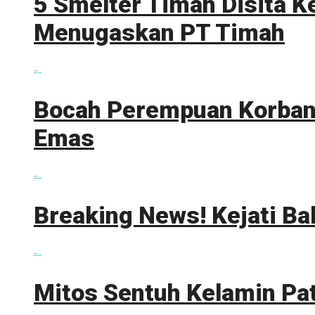
5 Smelter Timah Disita K
Menugaskan PT Timah
0 shares
Share
0
Tweet
0
Bocah Perempuan Korban 
Emas
0 shares
Share
0
Tweet
0
Breaking News! Kejati Ba
0 shares
Share
0
Tweet
0
Mitos Sentuh Kelamin Pa