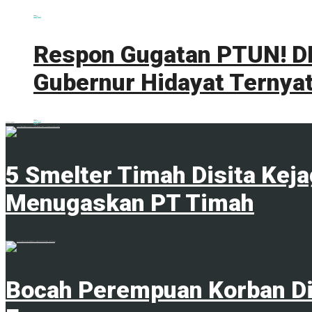
0 shares
Share
0
Tweet
0
Respon Gugatan PTUN! DL
Gubernur Hidayat Ternyat
0 shares
Share
0
Tweet
0
ADVERTISEMENT
Trending
Comments
Latest
5 Smelter Timah Disita Kej
Menugaskan PT Timah
23 April 2024
Bocah Perempuan Korban Di