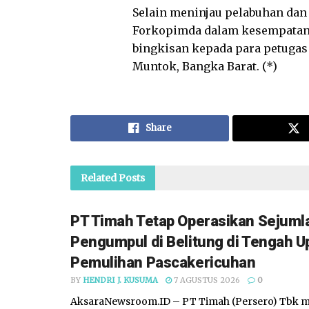
Selain meninjau pelabuhan dan
Forkopimda dalam kesempatan i
bingkisan kepada para petugas
Muntok, Bangka Barat. (*)
Share
Related
Posts
PT Timah Tetap Operasikan Sejuml
Pengumpul di Belitung di Tengah U
Pemulihan Pascakericuhan
BY
HENDRI J. KUSUMA
7 AGUSTUS 2026
0
AksaraNewsroom.ID – PT Timah (Persero) Tbk