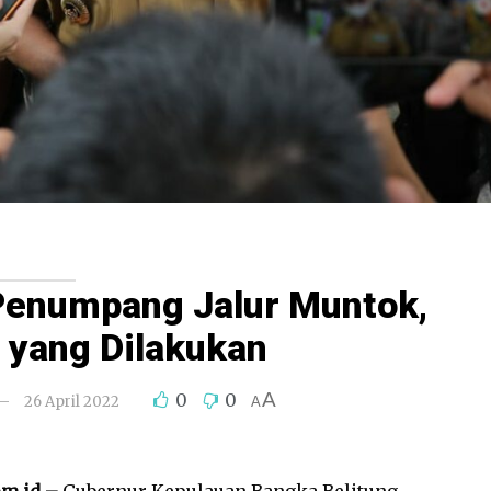
 Penumpang Jalur Muntok,
o yang Dilakukan
A
0
0
26 April 2022
A