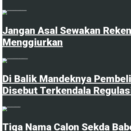
1
Jangan Asal Sewakan Rekeni
Menggiurkan
8 Agustus 2026
Di Balik Mandeknya Pembeli
Disebut Terkendala Regulas
8 Agustus 2026
Tiga Nama Calon Sekda Babe