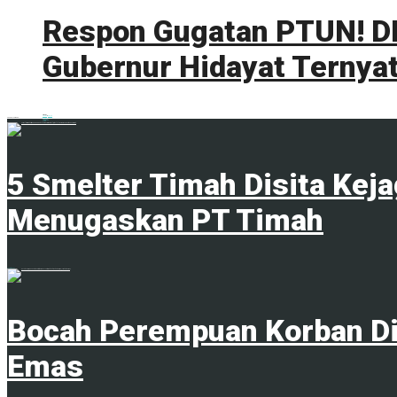
Respon Gugatan PTUN! DL
Gubernur Hidayat Ternyat
0 shares
Share
0
Tweet
0
ADVERTISEMENT
Trending
Comments
Latest
5 Smelter Timah Disita Kej
Menugaskan PT Timah
23 April 2024
Bocah Perempuan Korban Di
Emas