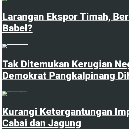
Larangan Ekspor Timah, Be
Babel?
1
Tak Ditemukan Kerugian Neg
Demokrat Pangkalpinang Di
1
Kurangi Ketergantungan Im
Cabai dan Jagung