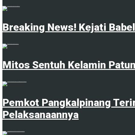
4 Februari 2025
Breaking News! Kejati Babe
18 Juni 2025
Mitos Sentuh Kelamin Patu
20 Juni 2023
Pemkot Pangkalpinang Teri
Pelaksanaannya
1