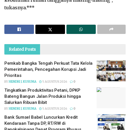
kebutuhan rumah tangganya masing-masing”,
tukasnya.***
Related
Posts
Pemkab Bangka Tengah Perkuat Tata Kelola
Pemerintahan, Pencegahan Korupsi Jadi
Prioritas
BY
HENDRI J. KUSUMA
5 AGUSTUS 2026
0
Tingkatkan Produktivitas Petani, DPKP
Bateng Bangun Jalan Produksi hingga
Salurkan Ribuan Bibit
BY
HENDRI J. KUSUMA
5 AGUSTUS 2026
0
Bank Sumsel Babel Luncurkan Kredit
Kendaraan Tanpa DP, RT/RW di
Pangkalpinang Dapat Program Khusus