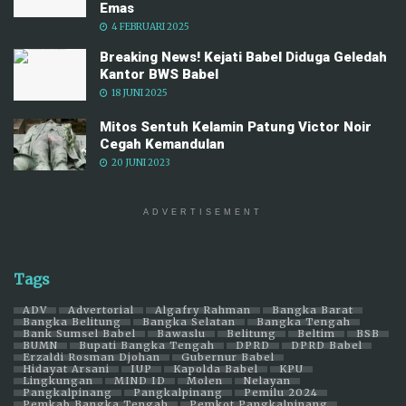
Emas
4 FEBRUARI 2025
Breaking News! Kejati Babel Diduga Geledah
Kantor BWS Babel
18 JUNI 2025
Mitos Sentuh Kelamin Patung Victor Noir
Cegah Kemandulan
20 JUNI 2023
ADVERTISEMENT
Tags
ADV
Advertorial
Algafry Rahman
Bangka Barat
Bangka Belitung
Bangka Selatan
Bangka Tengah
Bank Sumsel Babel
Bawaslu
Belitung
Beltim
BSB
BUMN
Bupati Bangka Tengah
DPRD
DPRD Babel
Erzaldi Rosman Djohan
Gubernur Babel
Hidayat Arsani
IUP
Kapolda Babel
KPU
Lingkungan
MIND ID
Molen
Nelayan
Pangkalpinang
Pangkalpinang
Pemilu 2024
Pemkab Bangka Tengah
Pemkot Pangkalpinang