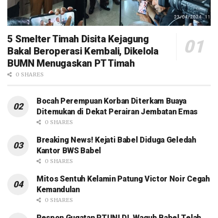
5 Smelter Timah Disita Kejagung
Bakal Beroperasi Kembali, Dikelola
BUMN Menugaskan PT Timah
0 SHARES
Bocah Perempuan Korban Diterkam Buaya
Ditemukan di Dekat Perairan Jembatan Emas
0 SHARES
Breaking News! Kejati Babel Diduga Geledah
Kantor BWS Babel
0 SHARES
Mitos Sentuh Kelamin Patung Victor Noir Cegah
Kemandulan
0 SHARES
Respon Gugatan PTUN! DL Wagub Babel Telah