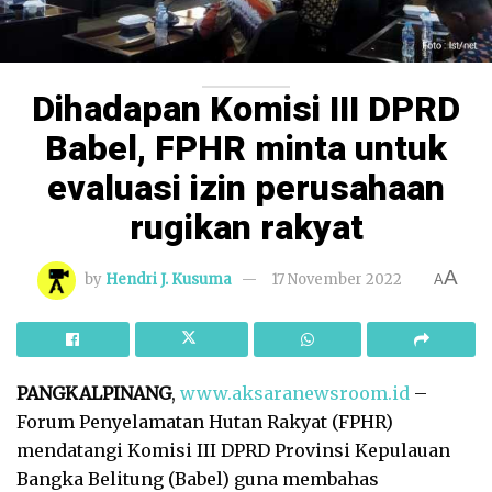
Dihadapan Komisi III DPRD
Babel, FPHR minta untuk
evaluasi izin perusahaan
rugikan rakyat
A
by
Hendri J. Kusuma
17 November 2022
A
PANGKALPINANG
,
www.aksaranewsroom.id
–
Forum Penyelamatan Hutan Rakyat (FPHR)
mendatangi Komisi III DPRD Provinsi Kepulauan
Bangka Belitung (Babel) guna membahas