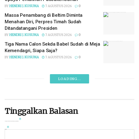
BY
HENDRI J. KUSUMA
7 AGUSTUS 2026
0
Massa Penambang di Beltim Diminta
Menahan Diri, Perpres Timah Sudah
Ditandatangani Presiden
BY
HENDRI J. KUSUMA
7 AGUSTUS 2026
0
Tiga Nama Calon Sekda Babel Sudah di Meja
Kemendagri, Siapa Saja?
BY
HENDRI J. KUSUMA
7 AGUSTUS 2026
0
LOADING...
Tinggalkan Balasan
*
Alamat email Anda tidak akan dipublikasikan.
Ruas yang wajib ditandai
*
Komentar