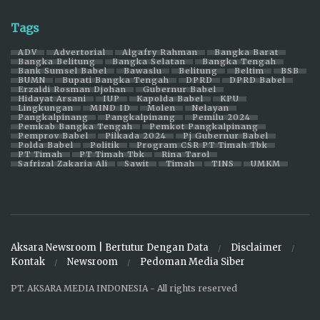
Tags
ADV
Advertorial
Algafry Rahman
Bangka Barat
Bangka Belitung
Bangka Selatan
Bangka Tengah
Bank Sumsel Babel
Bawaslu
Belitung
Beltim
BSB
BUMN
Bupati Bangka Tengah
DPRD
DPRD Babel
Erzaldi Rosman Djohan
Gubernur Babel
Hidayat Arsani
IUP
Kapolda Babel
KPU
Lingkungan
MIND ID
Molen
Nelayan
Pangkalpinang
Pangkalpinang
Pemilu 2024
Pemkab Bangka Tengah
Pemkot Pangkalpinang
Pemprov Babel
Pilkada 2024
Pj Gubernur Babel
Polda Babel
Politik
Program CSR PT Timah Tbk
PT Timah
PT Timah Tbk
Rina Tarol
Safrizal Zakaria Ali
Sawit
Timah
TINS
UMKM
Aksara Newsroom | Bertutur Dengan Data
Disclaimer
Kontak
Newsroom
Pedoman Media Siber
PT. AKSARA MEDIA INDONESIA - All rights reserved