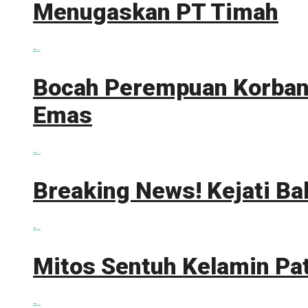
Menugaskan PT Timah
0 shares
Share
0
Tweet
0
Bocah Perempuan Korban 
Emas
0 shares
Share
0
Tweet
0
Breaking News! Kejati Ba
0 shares
Share
0
Tweet
0
Mitos Sentuh Kelamin Pa
0 shares
Share
0
Tweet
0