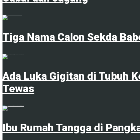
1
Tiga Nama Calon Sekda Babe
7 Agustus 2026
Ada Luka Gigitan di Tubuh K
Tewas
7 Agustus 2026
Ibu Rumah Tangga di Pangka