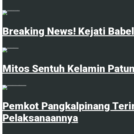
4 Februari 2025
Breaking News! Kejati Babe
18 Juni 2025
Mitos Sentuh Kelamin Patu
20 Juni 2023
Pemkot Pangkalpinang Teri
Pelaksanaannya