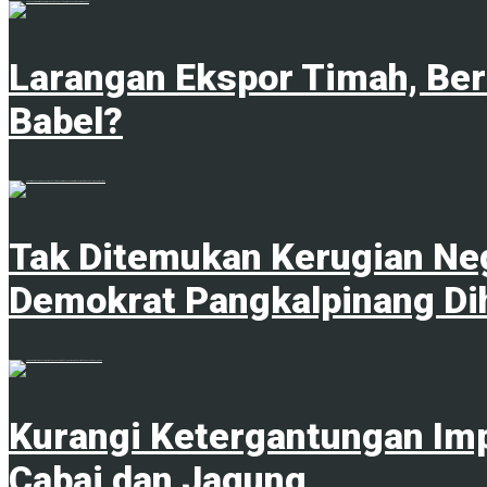
1
Larangan Ekspor Timah, Be
Babel?
1
Tak Ditemukan Kerugian Neg
Demokrat Pangkalpinang Di
1
Kurangi Ketergantungan Im
Cabai dan Jagung