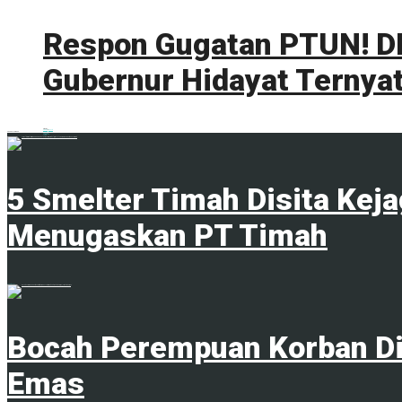
Respon Gugatan PTUN! DL
Gubernur Hidayat Ternyat
0 shares
Share
0
Tweet
0
ADVERTISEMENT
Trending
Comments
Latest
5 Smelter Timah Disita Kej
Menugaskan PT Timah
23 April 2024
Bocah Perempuan Korban Di
Emas