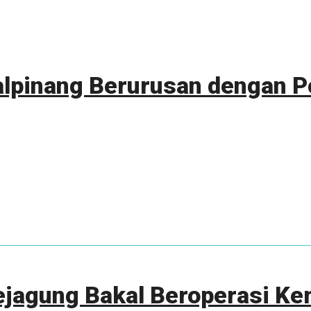
lpinang Berurusan dengan Po
ejagung Bakal Beroperasi Ke