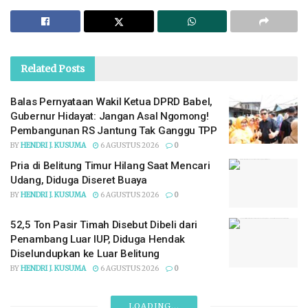
Related
Posts
Balas Pernyataan Wakil Ketua DPRD Babel,
Gubernur Hidayat: Jangan Asal Ngomong!
Pembangunan RS Jantung Tak Ganggu TPP
BY
HENDRI J. KUSUMA
6 AGUSTUS 2026
0
Pria di Belitung Timur Hilang Saat Mencari
Udang, Diduga Diseret Buaya
BY
HENDRI J. KUSUMA
6 AGUSTUS 2026
0
52,5 Ton Pasir Timah Disebut Dibeli dari
Penambang Luar IUP, Diduga Hendak
Diselundupkan ke Luar Belitung
BY
HENDRI J. KUSUMA
6 AGUSTUS 2026
0
LOADING...