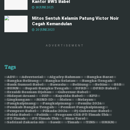
Kantor BWS Babel
18 JUNI 2025
Mitos Sentuh Kelamin Patung Victor Noir
Cegah Kemandulan
20 JUNI 2023
ADVERTISEMENT
Tags
ADV
Advertorial
Algafry Rahman
Bangka Barat
Bangka Belitung
Bangka Selatan
Bangka Tengah
Bank Sumsel Babel
Bawaslu
Belitung
Beltim
BSB
BUMN
Bupati Bangka Tengah
DPRD
DPRD Babel
Erzaldi Rosman Djohan
Gubernur Babel
Hidayat Arsani
IUP
Kapolda Babel
KPU
Lingkungan
MIND ID
Molen
Nelayan
Pangkalpinang
Pangkalpinang
Pemilu 2024
Pemkab Bangka Tengah
Pemkot Pangkalpinang
Pemprov Babel
Pilkada 2024
Pj Gubernur Babel
Polda Babel
Politik
Program CSR PT Timah Tbk
PT Timah
PT Timah Tbk
Rina Tarol
Safrizal Zakaria Ali
Sawit
Timah
TINS
UMKM