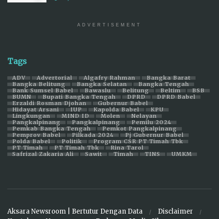
ADVERTISEMENT
Tags
ADV
Advertorial
Algafry Rahman
Bangka Barat
Bangka Belitung
Bangka Selatan
Bangka Tengah
Bank Sumsel Babel
Bawaslu
Belitung
Beltim
BSB
BUMN
Bupati Bangka Tengah
DPRD
DPRD Babel
Erzaldi Rosman Djohan
Gubernur Babel
Hidayat Arsani
IUP
Kapolda Babel
KPU
Lingkungan
MIND ID
Molen
Nelayan
Pangkalpinang
Pangkalpinang
Pemilu 2024
Pemkab Bangka Tengah
Pemkot Pangkalpinang
Pemprov Babel
Pilkada 2024
Pj Gubernur Babel
Polda Babel
Politik
Program CSR PT Timah Tbk
PT Timah
PT Timah Tbk
Rina Tarol
Safrizal Zakaria Ali
Sawit
Timah
TINS
UMKM
Aksara Newsroom | Bertutur Dengan Data
Disclaimer