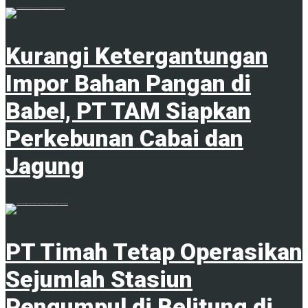
1
Kurangi Ketergantungan
Impor Bahan Pangan di
Babel, PT TAM Siapkan
Perkebunan Cabai dan
Jagung
1
PT Timah Tetap Operasikan
Sejumlah Stasiun
Pengumpul di Belitung di