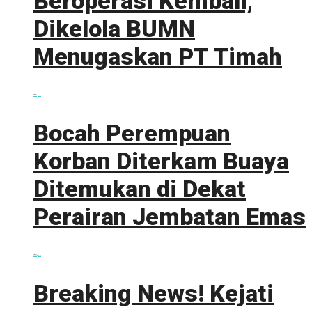
Beroperasi Kembali,
Dikelola BUMN
Menugaskan PT Timah
0 shares
Share
0
Tweet
0
Bocah Perempuan
Korban Diterkam Buaya
Ditemukan di Dekat
Perairan Jembatan Emas
0 shares
Share
0
Tweet
0
Breaking News! Kejati