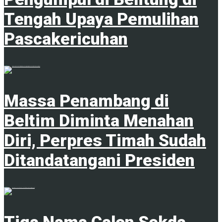
Tengah Upaya Pemulihan
Pascakericuhan
7 Agustus 2026
Massa Penambang di
Beltim Diminta Menahan
Diri, Perpres Timah Sudah
Ditandatangani Presiden
7 Agustus 2026
Tiga Nama Calon Sekda