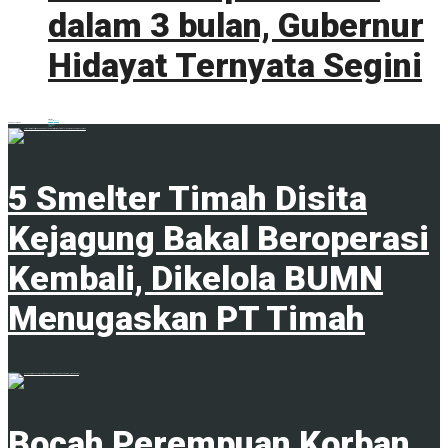
dalam 3 bulan, Gubernur
Hidayat Ternyata Segini
0 shares
Share
0
Tweet
0
ADVERTISEMENT
Trending
Comments
Latest
5 Smelter Timah Disita
Kejagung Bakal Beroperasi
Kembali, Dikelola BUMN
Menugaskan PT Timah
23 April 2024
Bocah Perempuan Korban