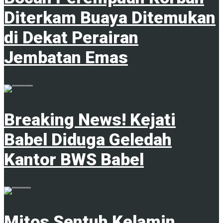
Diterkam Buaya Ditemukan
di Dekat Perairan
Jembatan Emas
4 Februari 2025
Breaking News! Kejati
Babel Diduga Geledah
Kantor BWS Babel
18 Juni 2025
Mitos Sentuh Kelamin