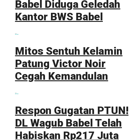
Babel Diduga Geledah
Kantor BWS Babel
0 shares
Share
0
Tweet
0
Mitos Sentuh Kelamin
Patung Victor Noir
Cegah Kemandulan
0 shares
Share
0
Tweet
0
Respon Gugatan PTUN!
DL Wagub Babel Telah
Habiskan Rp217 Juta