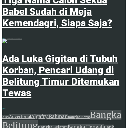
Babel Sudah di Meja
Kemendagri, Siapa Saja?
7 Agustus 2026
Ada Luka Gigitan di Tubuh
Korban, Pencari Udang di
Belitung Timur Ditemukan
Tewas
7 Agustus 2026
ADVERTISEMENT
Tags
Bangka
Algafry Rahman
Advertorial
ADV
Bangka Barat
Belitung
Bangka Tengah
Bank
Bangka Selatan