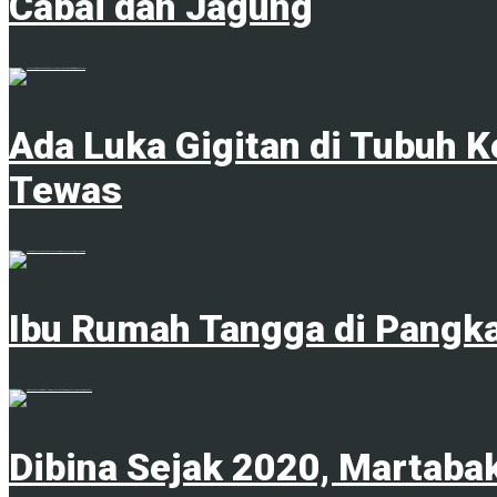
Cabai dan Jagung
1
Ada Luka Gigitan di Tubuh K
Tewas
7 Agustus 2026
Ibu Rumah Tangga di Pangka
7 Agustus 2026
Dibina Sejak 2020, Martaba