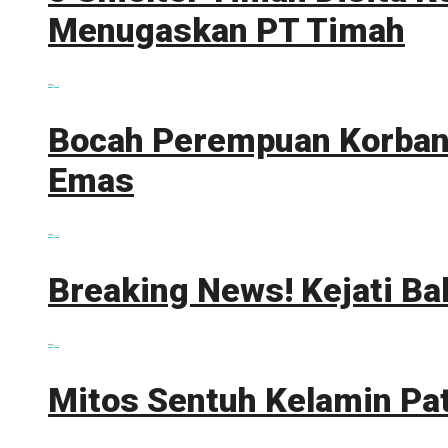
Menugaskan PT Timah
0 shares
Share
0
Tweet
0
Bocah Perempuan Korban 
Emas
0 shares
Share
0
Tweet
0
Breaking News! Kejati Ba
0 shares
Share
0
Tweet
0
Mitos Sentuh Kelamin Pa