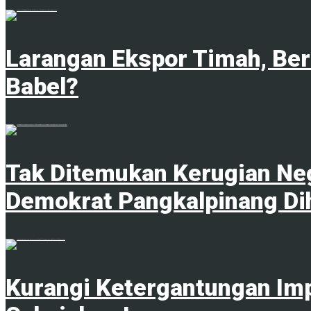
1
Larangan Ekspor Timah, Be
Babel?
1
Tak Ditemukan Kerugian Neg
Demokrat Pangkalpinang Di
1
Kurangi Ketergantungan Im