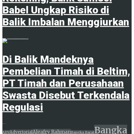
Babel Ungkap Risiko di
Balik Imbalan Menggiurkan
8 Agustus 2026
Di Balik Mandeknya
Pembelian Timah di Beltim,
PT Timah dan Perusahaan
Swasta Disebut Terkendala
Regulasi
8 Agustus 2026
ADVERTISEMENT
Tags
Bangka
Algafry Rahman
Advertorial
ADV
Bangka Barat