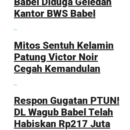
Babel Diduga Geledah
Kantor BWS Babel
0 shares
Share
0
Tweet
0
Mitos Sentuh Kelamin
Patung Victor Noir
Cegah Kemandulan
0 shares
Share
0
Tweet
0
Respon Gugatan PTUN!
DL Wagub Babel Telah
Habiskan Rp217 Juta