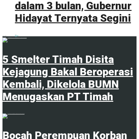
dalam 3 bulan, Gubernur
Hidayat Ternyata Segini
0 shares
Share
0
Tweet
0
ADVERTISEMENT
Trending
Comments
Latest
5 Smelter Timah Disita
Kejagung Bakal Beroperasi
Kembali, Dikelola BUMN
Menugaskan PT Timah
23 April 2024
Bocah Perempuan Korban