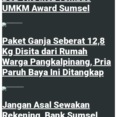
UMKM Award Sumsel
9 Agustus 2026
Paket Ganja Seberat 12,8
Kg Disita dari Rumah
Warga Pangkalpinang, Pria
Paruh Baya Ini Ditangkap
9 Agustus 2026
Jangan Asal Sewakan
Rekening, Bank Sumsel