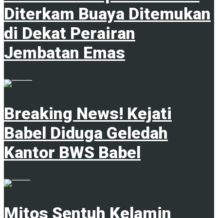
Diterkam Buaya Ditemukan
di Dekat Perairan
Jembatan Emas
4 Februari 2025
Breaking News! Kejati
Babel Diduga Geledah
Kantor BWS Babel
18 Juni 2025
Mitos Sentuh Kelamin