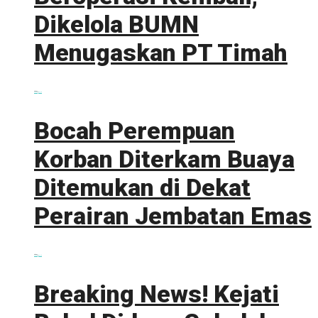
Dikelola BUMN
Menugaskan PT Timah
0 shares
Share
0
Tweet
0
Bocah Perempuan
Korban Diterkam Buaya
Ditemukan di Dekat
Perairan Jembatan Emas
0 shares
Share
0
Tweet
0
Breaking News! Kejati