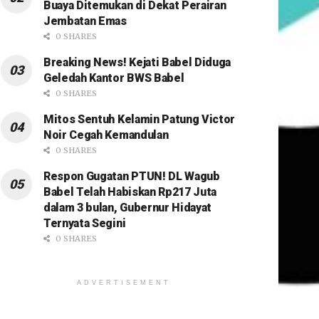
Buaya Ditemukan di Dekat Perairan
Jembatan Emas
0 SHARES
Breaking News! Kejati Babel Diduga
Geledah Kantor BWS Babel
0 SHARES
Mitos Sentuh Kelamin Patung Victor
Noir Cegah Kemandulan
0 SHARES
Respon Gugatan PTUN! DL Wagub
Babel Telah Habiskan Rp217 Juta
dalam 3 bulan, Gubernur Hidayat
Ternyata Segini
0 SHARES
ADVERTISEMENT