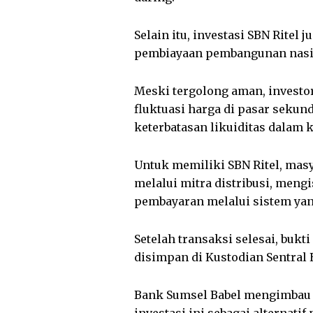
Sebagai mitra resmi penjualan
untuk berinvestasi SBN Ritel m
digital.
SBN Ritel terdiri dari beberapa 
Obligasi Ritel Indonesia (ORI), 
Masing-masing produk memiliki 
imbal hasil, prinsip pengelol
fleksibilitas dalam pencairan 
Instrumen ini menawarkan seju