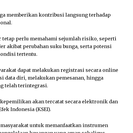
, Bank Sumsel Babel memfasilitasi masyarakat
elalui proses yang mudah, aman dan berbasis
jenis, di antaranya Savings Bond Ritel (SBR),
Sukuk Ritel (SR), dan Sukuk Tabungan (ST).
karakteristik berbeda, baik dari sisi sistem
aan (konvensional maupun syariah) hingga
atau perdagangan di pasar sekunder.
mlah keunggulan, seperti jaminan negara, imbal