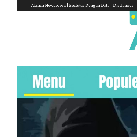
Aksara Newsroom | Bertutur Dengan Data
Disclaimer