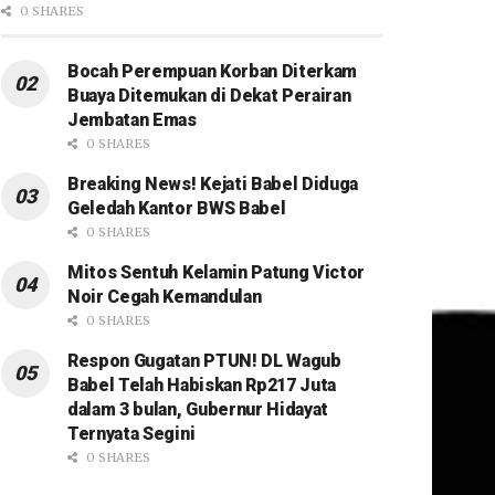
0 SHARES
Bocah Perempuan Korban Diterkam
Buaya Ditemukan di Dekat Perairan
Jembatan Emas
0 SHARES
Breaking News! Kejati Babel Diduga
Geledah Kantor BWS Babel
0 SHARES
Mitos Sentuh Kelamin Patung Victor
Noir Cegah Kemandulan
0 SHARES
Respon Gugatan PTUN! DL Wagub
Babel Telah Habiskan Rp217 Juta
dalam 3 bulan, Gubernur Hidayat
Ternyata Segini
0 SHARES