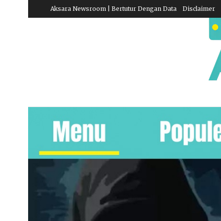
Aksara Newsroom | Bertutur Dengan Data
Disclaimer