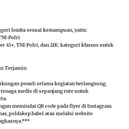
egori lomba sesuai kemampuan, yaitu:
TNI-Polri
er 45+, TNI-Polri, dan 21K: kategori khusus untuk
an Terjamin
ukungan penuh selama kegiatan berlangsung,
tenaga medis di sepanjang rute untuk
ta.
engan memindai QR code pada flyer di Instagram
s_poldakep.babel atau melalui website
ngkasnya.***