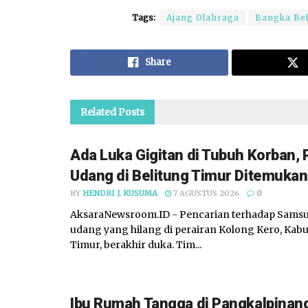
Tags:
Ajang Olahraga
Bangka Bel
Share
Related
Posts
Ada Luka Gigitan di Tubuh Korban, 
Udang di Belitung Timur Ditemuka
BY
HENDRI J. KUSUMA
7 AGUSTUS 2026
0
AksaraNewsroom.ID - Pencarian terhadap Samsul 
udang yang hilang di perairan Kolong Kero, Kab
Timur, berakhir duka. Tim...
Ibu Rumah Tangga di Pangkalpinan