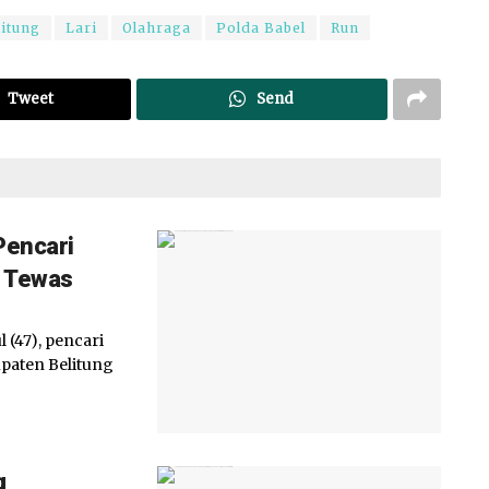
itung
Lari
Olahraga
Polda Babel
Run
Tweet
Send
Pencari
n Tewas
(47), pencari
upaten Belitung
g