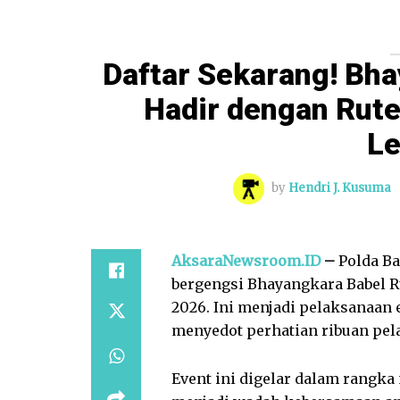
Daftar Sekarang! Bh
Hadir dengan Rute
L
by
Hendri J. Kusuma
AksaraNewsroom.ID
–
Polda B
bergengsi Bhayangkara Babel R
2026. Ini menjadi pelaksanaan 
menyedot perhatian ribuan pela
Event ini digelar dalam rangk