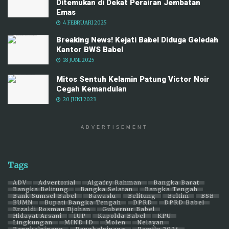
Ditemukan di Dekat Perairan Jembatan
Emas
4 FEBRUARI 2025
Breaking News! Kejati Babel Diduga Geledah
Kantor BWS Babel
18 JUNI 2025
Mitos Sentuh Kelamin Patung Victor Noir
Cegah Kemandulan
20 JUNI 2023
ADVERTISEMENT
Tags
ADV
Advertorial
Algafry Rahman
Bangka Barat
Bangka Belitung
Bangka Selatan
Bangka Tengah
Bank Sumsel Babel
Bawaslu
Belitung
Beltim
BSB
BUMN
Bupati Bangka Tengah
DPRD
DPRD Babel
Erzaldi Rosman Djohan
Gubernur Babel
Hidayat Arsani
IUP
Kapolda Babel
KPU
Lingkungan
MIND ID
Molen
Nelayan
Pangkalpinang
Pangkalpinang
Pemilu 2024