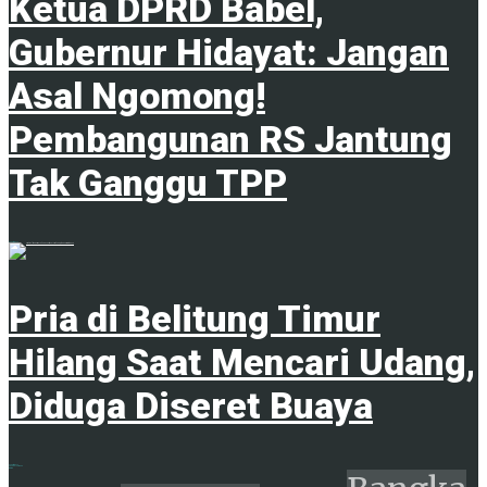
Ketua DPRD Babel,
Gubernur Hidayat: Jangan
Asal Ngomong!
Pembangunan RS Jantung
Tak Ganggu TPP
6 Agustus 2026
Pria di Belitung Timur
Hilang Saat Mencari Udang,
Diduga Diseret Buaya
6 Agustus 2026
ADVERTISEMENT
Tags