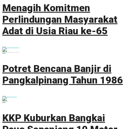
Menagih Komitmen
Perlindungan Masyarakat
Adat di Usia Riau ke-65
by
Hendri J. Kusuma
9 Agustus 2022
0
Menagih komitmen pemerintah memastikan perlindungan dan pengakuan masyarakat adat
Read more
Details
Potret Bencana Banjir di
Pangkalpinang Tahun 1986
by
Hendri J. Kusuma
6 Maret 2022
0
Banjir besar kedua terjadi pada 2016
Read more
Details
KKP Kuburkan Bangkai