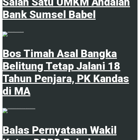
Salah Satu UMKM Andalan
Bank Sumsel Babel
7 Agustus 2026
Bos Timah Asal Bangka
Belitung Tetap Jalani 18
Tahun Penjara, PK Kandas
di MA
7 Agustus 2026
Balas Pernyataan Wakil