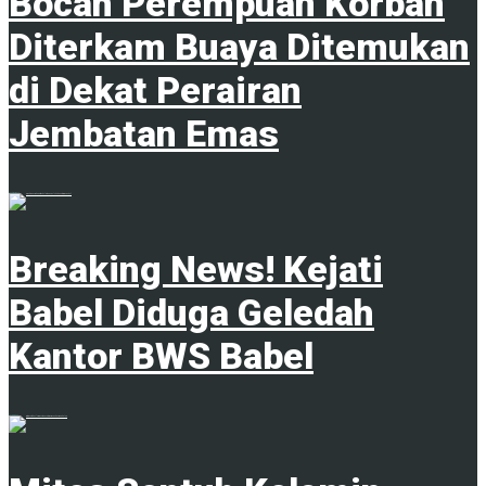
Bocah Perempuan Korban
Diterkam Buaya Ditemukan
di Dekat Perairan
Jembatan Emas
4 Februari 2025
Breaking News! Kejati
Babel Diduga Geledah
Kantor BWS Babel
18 Juni 2025