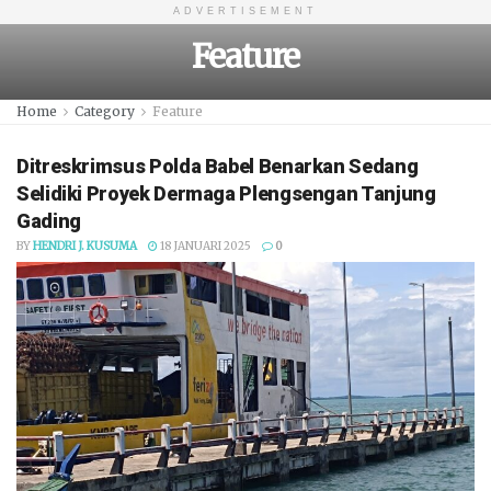
ADVERTISEMENT
Feature
Home
Category
Feature
Ditreskrimsus Polda Babel Benarkan Sedang
Selidiki Proyek Dermaga Plengsengan Tanjung
Gading
BY
HENDRI J. KUSUMA
18 JANUARI 2025
0