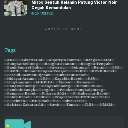
Mitos Sentuh Kelamin Patung Victor Noir
Cegah Kemandulan
20 JUNI 2023
ADVERTISEMENT
Tags
ADV
Advertorial
Algafry Rahman
Bangka Barat
Bangka Belitung
Bangka Selatan
Bangka Tengah
Bank Sumsel Babel
Bawaslu
Belitung
Beltim
BSB
BUMN
Bupati Bangka Tengah
DPRD
DPRD Babel
Erzaldi Rosman Djohan
Gubernur Babel
Hidayat Arsani
IUP
Kapolda Babel
KPU
Lingkungan
MIND ID
Molen
Nelayan
Pangkalpinang
Pangkalpinang
Pemilu 2024
Pemkab Bangka Tengah
Pemkot Pangkalpinang
Pemprov Babel
Pilkada 2024
Pj Gubernur Babel
Polda Babel
Politik
Program CSR PT Timah Tbk
PT Timah
PT Timah Tbk
Rina Tarol
Safrizal Zakaria Ali
Sawit
Timah
TINS
UMKM