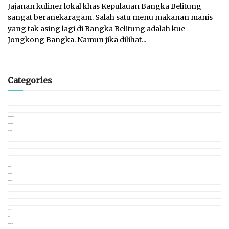
Jajanan kuliner lokal khas Kepulauan Bangka Belitung
sangat beranekaragam. Salah satu menu makanan manis
yang tak asing lagi di Bangka Belitung adalah kue
Jongkong Bangka. Namun jika dilihat...
Categories
BANGKA
BANGKA BARAT
BANGKA SELATAN
BANGKA TENGAH
BELITUNG
BERITA
BERITA LOKAL
BERITA NASIONAL
BISNIS
BUDAYA
CEK FAKTA
DESTINASI
EDITORIAL
EKONOMI
ENERGI
FEATURE
FOKUS
FOOD & DRINK