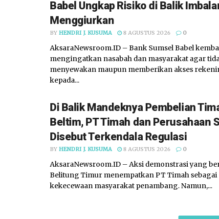
Babel Ungkap Risiko di Balik Imbala
Menggiurkan
BY
HENDRI J. KUSUMA
8 AGUSTUS 2026
0
AksaraNewsroom.ID – Bank Sumsel Babel kemba
mengingatkan nasabah dan masyarakat agar tida
menyewakan maupun memberikan akses rekenin
kepada...
Di Balik Mandeknya Pembelian Tima
Beltim, PT Timah dan Perusahaan 
Disebut Terkendala Regulasi
BY
HENDRI J. KUSUMA
8 AGUSTUS 2026
0
AksaraNewsroom.ID – Aksi demonstrasi yang ber
Belitung Timur menempatkan PT Timah sebagai 
kekecewaan masyarakat penambang. Namun,...