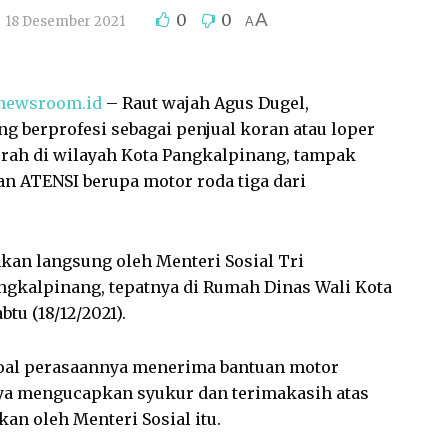
A
0
0
18 Desember 2021
A
newsroom.id
– Raut wajah Agus Dugel,
ng berprofesi sebagai penjual koran atau loper
rah di wilayah Kota Pangkalpinang, tampak
n ATENSI berupa motor roda tiga dari
kan langsung oleh Menteri Sosial Tri
ngkalpinang, tepatnya di Rumah Dinas Wali Kota
tu (18/12/2021).
soal perasaannya menerima bantuan motor
inya mengucapkan syukur dan terimakasih atas
an oleh Menteri Sosial itu.