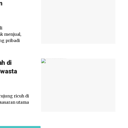
n
li
k menjual,
g pribadi
h di
Swasta
ujung ricuh di
sasaran utama