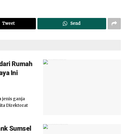
Tweet
Send
 dari Rumah
ya Ini
jenis ganja
ta Direktorat
ank Sumsel