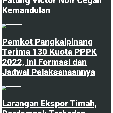
Kemandulan
20 Juni 2023
Pemkot Pangkalpinang
Terima 130 Kuota PPPK
2022, Ini Formasi dan
Jadwal Pelaksanaannya
1
Larangan Ekspor Timah,