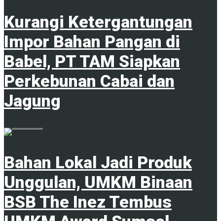
Kurangi Ketergantungan
Impor Bahan Pangan di
Babel, PT TAM Siapkan
Perkebunan Cabai dan
Jagung
1
Bahan Lokal Jadi Produk
Unggulan, UMKM Binaan
BSB The Inez Tembus