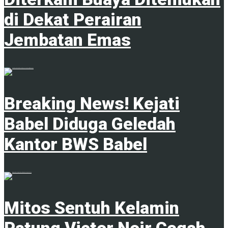
di Dekat Perairan
Jembatan Emas
4 Februari 2025
Breaking News! Kejati
Babel Diduga Geledah
Kantor BWS Babel
18 Juni 2025
Mitos Sentuh Kelamin
Patung Victor Noir Cegah