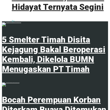
Hidayat Ternyata Segini
0 shares
Share
0
Tweet
0
ADVERTISEMENT
Trending
Comments
Latest
5 Smelter Timah Disita
Kejagung Bakal Beroperasi
Kembali, Dikelola BUMN
Menugaskan PT Timah
23 April 2024
Bocah Perempuan Korban
Diterkam Buaya Ditemukan