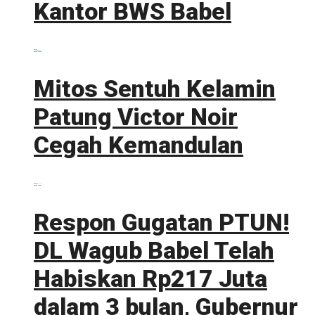
Kantor BWS Babel
0 shares
Share
0
Tweet
0
Mitos Sentuh Kelamin
Patung Victor Noir
Cegah Kemandulan
0 shares
Share
0
Tweet
0
Respon Gugatan PTUN!
DL Wagub Babel Telah
Habiskan Rp217 Juta
dalam 3 bulan, Gubernur