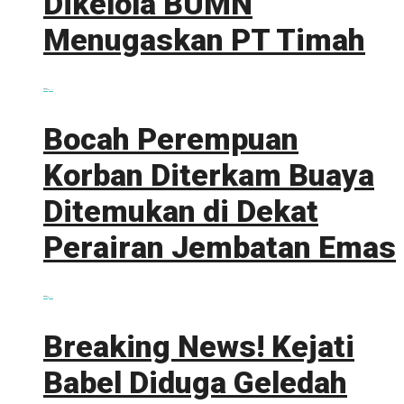
Dikelola BUMN
Menugaskan PT Timah
0 shares
Share
0
Tweet
0
Bocah Perempuan
Korban Diterkam Buaya
Ditemukan di Dekat
Perairan Jembatan Emas
0 shares
Share
0
Tweet
0
Breaking News! Kejati
Babel Diduga Geledah