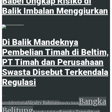
Babel Ungkap Risiko di
Balik Imbalan Menggiurkan
8 Agustus 2026
Di Balik Mandeknya
Pembelian Timah di Beltim,
PT Timah dan Perusahaan
Swasta Disebut Terkendala
Regulasi
8 Agustus 2026
ADVERTISEMENT
Tags
Bangka
Algafry Rahman
Advertorial
ADV
Bangka Barat
Belitung
Bangka Tengah