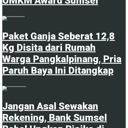
UMKM Award Sumsel
9 Agustus 2026
Paket Ganja Seberat 12,8
Kg Disita dari Rumah
Warga Pangkalpinang, Pria
Paruh Baya Ini Ditangkap
9 Agustus 2026
Jangan Asal Sewakan
Rekening, Bank Sumsel