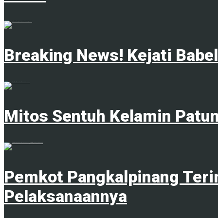
4 Februari 2025
Breaking News! Kejati Babe
18 Juni 2025
Mitos Sentuh Kelamin Patu
20 Juni 2023
Pemkot Pangkalpinang Teri
Pelaksanaannya