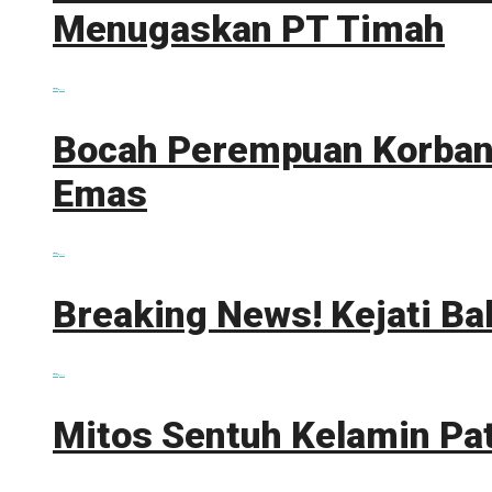
Menugaskan PT Timah
0 shares
Share
0
Tweet
0
Bocah Perempuan Korban 
Emas
0 shares
Share
0
Tweet
0
Breaking News! Kejati Ba
0 shares
Share
0
Tweet
0
Mitos Sentuh Kelamin Pa