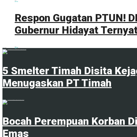
0 shares
Share
0
Tweet
0
Respon Gugatan PTUN! DL
Gubernur Hidayat Ternyat
0 shares
Share
0
Tweet
0
ADVERTISEMENT
Trending
Comments
Latest
5 Smelter Timah Disita Kej
Menugaskan PT Timah
23 April 2024
Bocah Perempuan Korban Di
Emas