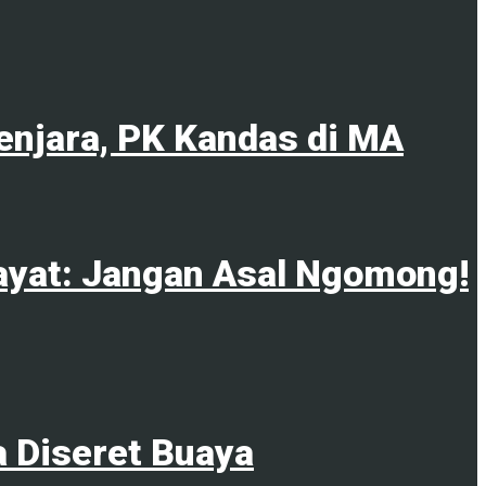
enjara, PK Kandas di MA
ayat: Jangan Asal Ngomong!
a Diseret Buaya