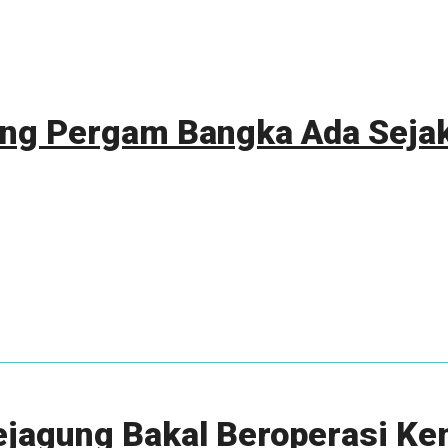
ng Pergam Bangka Ada Sejak
ejagung Bakal Beroperasi Ke