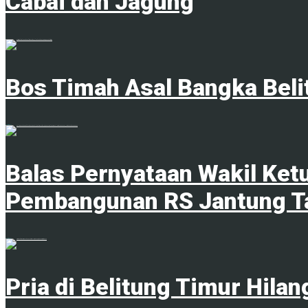
Cabai dan Jagung
1
Bos Timah Asal Bangka Beli
7 Agustus 2026
Balas Pernyataan Wakil Ket
Pembangunan RS Jantung T
6 Agustus 2026
Pria di Belitung Timur Hila