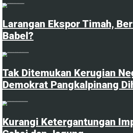
1
Larangan Ekspor Timah, Be
Babel?
1
Tak Ditemukan Kerugian Neg
Demokrat Pangkalpinang Di
1
Kurangi Ketergantungan Im