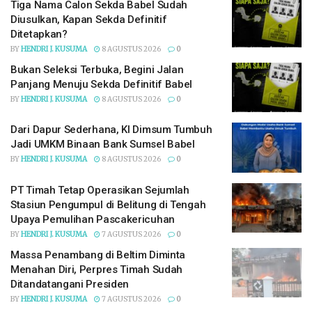
Tiga Nama Calon Sekda Babel Sudah
Diusulkan, Kapan Sekda Definitif
Ditetapkan?
BY
HENDRI J. KUSUMA
8 AGUSTUS 2026
0
Bukan Seleksi Terbuka, Begini Jalan
Panjang Menuju Sekda Definitif Babel
BY
HENDRI J. KUSUMA
8 AGUSTUS 2026
0
Dari Dapur Sederhana, KI Dimsum Tumbuh
Jadi UMKM Binaan Bank Sumsel Babel
BY
HENDRI J. KUSUMA
8 AGUSTUS 2026
0
PT Timah Tetap Operasikan Sejumlah
Stasiun Pengumpul di Belitung di Tengah
Upaya Pemulihan Pascakericuhan
BY
HENDRI J. KUSUMA
7 AGUSTUS 2026
0
Massa Penambang di Beltim Diminta
Menahan Diri, Perpres Timah Sudah
Ditandatangani Presiden
BY
HENDRI J. KUSUMA
7 AGUSTUS 2026
0