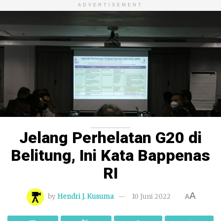
ADVERTISEMENT
Jelang Perhelatan G20 di
Belitung, Ini Kata Bappenas
RI
A
by
Hendri J. Kusuma
10 Juni 2022
A