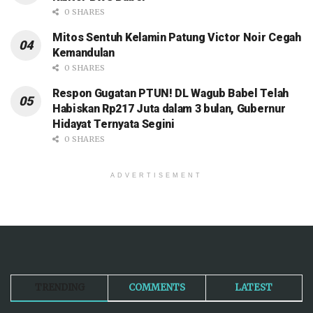
5 Smelter Timah Disita Kejagung
Bakal Beroperasi Kembali, Dikelola
BUMN Menugaskan PT Timah
0 SHARES
Bocah Perempuan Korban Diterkam Buaya
Ditemukan di Dekat Perairan Jembatan Emas
0 SHARES
Breaking News! Kejati Babel Diduga Geledah
Kantor BWS Babel
0 SHARES
Mitos Sentuh Kelamin Patung Victor Noir Cegah
Kemandulan
0 SHARES
Respon Gugatan PTUN! DL Wagub Babel Telah
Habiskan Rp217 Juta dalam 3 bulan, Gubernur