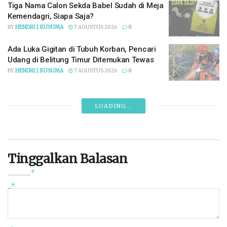
Tiga Nama Calon Sekda Babel Sudah di Meja
Kemendagri, Siapa Saja?
BY
HENDRI J. KUSUMA
7 AGUSTUS 2026
0
Ada Luka Gigitan di Tubuh Korban, Pencari
Udang di Belitung Timur Ditemukan Tewas
BY
HENDRI J. KUSUMA
7 AGUSTUS 2026
0
Ibu Rumah Tangga di Pangkalpinang
Berurusan dengan Polisi, Sabu 50 Gram
Disita
BY
HENDRI J. KUSUMA
7 AGUSTUS 2026
0
Dibina Sejak 2020, Martabak Hari Kini Jadi
Salah Satu UMKM Andalan Bank Sumsel
Babel
BY
HENDRI J. KUSUMA
7 AGUSTUS 2026
0
Bos Timah Asal Bangka Belitung Tetap
Jalani 18 Tahun Penjara, PK Kandas di MA
BY
HENDRI J. KUSUMA
7 AGUSTUS 2026
0