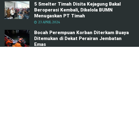
Hidayat Ternyata Segini
0 SHARES
ADVERTISEMENT
TRENDING
COMMENTS
LATEST
5 Smelter Timah Disita Kejagung Bakal
Beroperasi Kembali, Dikelola BUMN
Menugaskan PT Timah
23 APRIL 2024
Bocah Perempuan Korban Diterkam Buaya
Ditemukan di Dekat Perairan Jembatan
Emas
4 FEBRUARI 2025