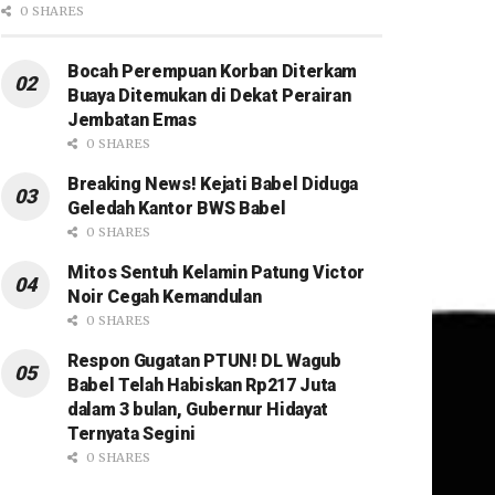
0 SHARES
Bocah Perempuan Korban Diterkam
Buaya Ditemukan di Dekat Perairan
Jembatan Emas
0 SHARES
Breaking News! Kejati Babel Diduga
Geledah Kantor BWS Babel
0 SHARES
Mitos Sentuh Kelamin Patung Victor
Noir Cegah Kemandulan
0 SHARES
Respon Gugatan PTUN! DL Wagub
Babel Telah Habiskan Rp217 Juta
dalam 3 bulan, Gubernur Hidayat
Ternyata Segini
0 SHARES