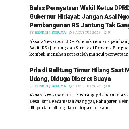
Balas Pernyataan Wakil Ketua DPRD
Gubernur Hidayat: Jangan Asal Ng
Pembangunan RS Jantung Tak Gan
BY
HENDRI J. KUSUMA
6 AGUSTUS 2026
0
AksaraNewsroom.ID - Polemik rencana pemba
Sakit (RS) Jantung dan Stroke di Provinsi Bangka
kembali menghangat setelah muncul pernyataan..
Pria di Belitung Timur Hilang Saat 
Udang, Diduga Diseret Buaya
BY
HENDRI J. KUSUMA
6 AGUSTUS 2026
0
AksaraNewsroom.ID — Seorang pria bernama Sam
Desa Baru, Kecamatan Manggar, Kabupaten Belit
dilaporkan hilang dan diduga diterkam...