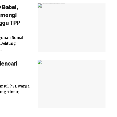
 Babel,
omong!
ggu TPP
ngunan Rumah
 Belitung
.
Mencari
sul (47), warga
ung Timur,