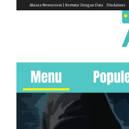
Aksara Newsroom | Bertutur Dengan Data
Disclaimer