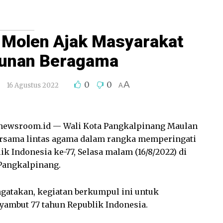
 Molen Ajak Masyarakat
kunan Beragama
A
0
0
16 Agustus 2022
A
wsroom.id — Wali Kota Pangkalpinang Maulan
ersama lintas agama dalam rangka memperingati
k Indonesia ke-77, Selasa malam (16/8/2022) di
 Pangkalpinang.
atakan, kegiatan berkumpul ini untuk
ambut 77 tahun Republik Indonesia.