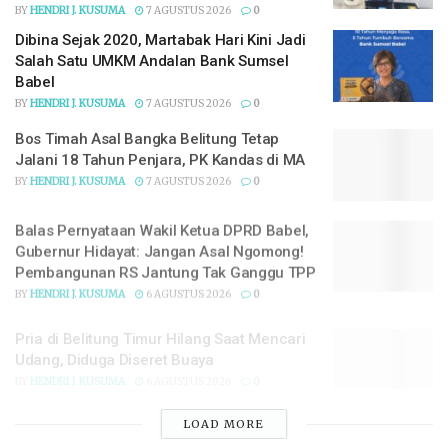
BY
HENDRI J. KUSUMA
7 AGUSTUS 2026
0
Dibina Sejak 2020, Martabak Hari Kini Jadi
Salah Satu UMKM Andalan Bank Sumsel
Babel
BY
HENDRI J. KUSUMA
7 AGUSTUS 2026
0
Bos Timah Asal Bangka Belitung Tetap
Jalani 18 Tahun Penjara, PK Kandas di MA
BY
HENDRI J. KUSUMA
7 AGUSTUS 2026
0
Balas Pernyataan Wakil Ketua DPRD Babel,
Gubernur Hidayat: Jangan Asal Ngomong!
Pembangunan RS Jantung Tak Ganggu TPP
BY
HENDRI J. KUSUMA
6 AGUSTUS 2026
0
Pria di Belitung Timur Hilang Saat Mencari
Udang, Diduga Diseret Buaya
BY
HENDRI J. KUSUMA
6 AGUSTUS 2026
0
LOADING...