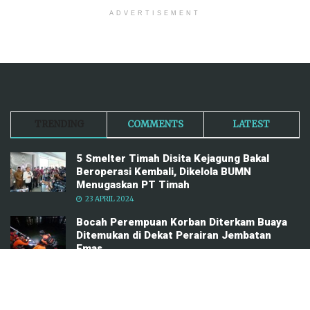
ADVERTISEMENT
TRENDING
COMMENTS
LATEST
5 Smelter Timah Disita Kejagung Bakal
Beroperasi Kembali, Dikelola BUMN
Menugaskan PT Timah
23 APRIL 2024
Bocah Perempuan Korban Diterkam Buaya
Ditemukan di Dekat Perairan Jembatan
Emas
4 FEBRUARI 2025
Breaking News! Kejati Babel Diduga Geledah
Kantor BWS Babel