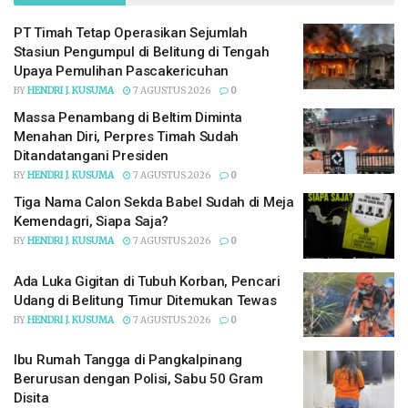
PT Timah Tetap Operasikan Sejumlah
Stasiun Pengumpul di Belitung di Tengah
Upaya Pemulihan Pascakericuhan
BY
HENDRI J. KUSUMA
7 AGUSTUS 2026
0
Massa Penambang di Beltim Diminta
Menahan Diri, Perpres Timah Sudah
Ditandatangani Presiden
BY
HENDRI J. KUSUMA
7 AGUSTUS 2026
0
Tiga Nama Calon Sekda Babel Sudah di Meja
Kemendagri, Siapa Saja?
BY
HENDRI J. KUSUMA
7 AGUSTUS 2026
0
Ada Luka Gigitan di Tubuh Korban, Pencari
Udang di Belitung Timur Ditemukan Tewas
BY
HENDRI J. KUSUMA
7 AGUSTUS 2026
0
Ibu Rumah Tangga di Pangkalpinang
Berurusan dengan Polisi, Sabu 50 Gram
Disita