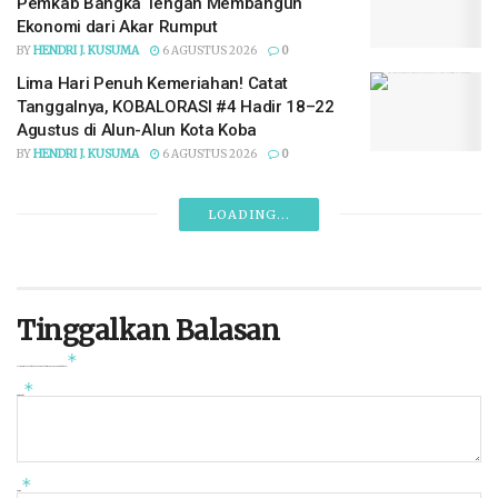
Pemkab Bangka Tengah Membangun
Ekonomi dari Akar Rumput
BY
HENDRI J. KUSUMA
6 AGUSTUS 2026
0
Lima Hari Penuh Kemeriahan! Catat
Tanggalnya, KOBALORASI #4 Hadir 18–22
Agustus di Alun-Alun Kota Koba
BY
HENDRI J. KUSUMA
6 AGUSTUS 2026
0
LOADING...
Tinggalkan Balasan
*
Alamat email Anda tidak akan dipublikasikan.
Ruas yang wajib ditandai
*
Komentar
*
Nama