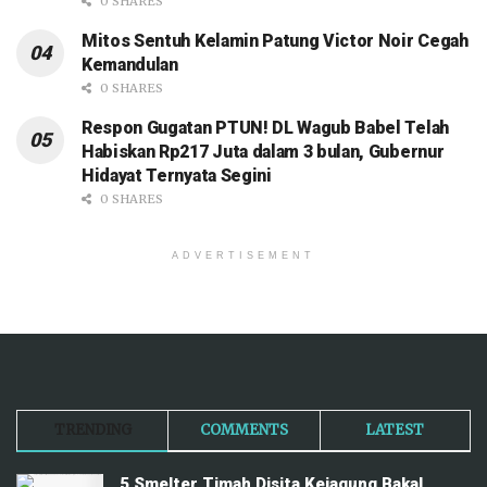
0 SHARES
Mitos Sentuh Kelamin Patung Victor Noir Cegah
Kemandulan
0 SHARES
Respon Gugatan PTUN! DL Wagub Babel Telah
Habiskan Rp217 Juta dalam 3 bulan, Gubernur
Hidayat Ternyata Segini
0 SHARES
ADVERTISEMENT
TRENDING
COMMENTS
LATEST
5 Smelter Timah Disita Kejagung Bakal