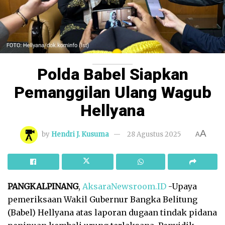
Polda Babel Siapkan
Pemanggilan Ulang Wagub
Hellyana
A
by
Hendri J. Kusuma
28 Agustus 2025
A
PANGKALPINANG
,
AksaraNewsroom.ID
-Upaya
pemeriksaan Wakil Gubernur Bangka Belitung
(Babel) Hellyana atas laporan dugaan tindak pidana