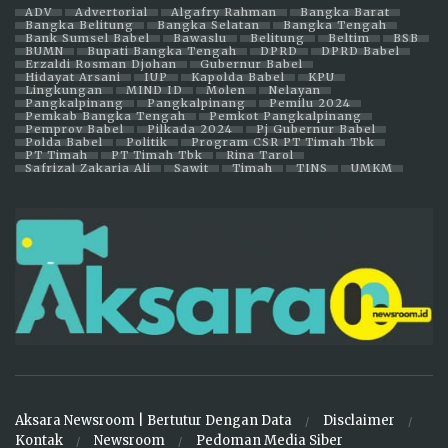
ADV
Advertorial
Algafry Rahman
Bangka Barat
Bangka Belitung
Bangka Selatan
Bangka Tengah
Bank Sumsel Babel
Bawaslu
Belitung
Beltim
BSB
BUMN
Bupati Bangka Tengah
DPRD
DPRD Babel
Erzaldi Rosman Djohan
Gubernur Babel
Hidayat Arsani
IUP
Kapolda Babel
KPU
Lingkungan
MIND ID
Molen
Nelayan
Pangkalpinang
Pangkalpinang
Pemilu 2024
Pemkab Bangka Tengah
Pemkot Pangkalpinang
Pemprov Babel
Pilkada 2024
Pj Gubernur Babel
Polda Babel
Politik
Program CSR PT Timah Tbk
PT Timah
PT Timah Tbk
Rina Tarol
Safrizal Zakaria Ali
Sawit
Timah
TINS
UMKM
Aksara Newsroom | Bertutur Dengan Data
Disclaimer
Kontak
Newsroom
Pedoman Media Siber