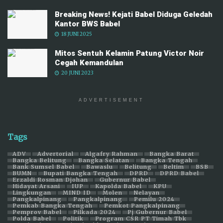
Breaking News! Kejati Babel Diduga Geledah
Kantor BWS Babel
18 JUNI 2025
Mitos Sentuh Kelamin Patung Victor Noir
Cegah Kemandulan
20 JUNI 2023
ADVERTISEMENT
Tags
ADV
Advertorial
Algafry Rahman
Bangka Barat
Bangka Belitung
Bangka Selatan
Bangka Tengah
Bank Sumsel Babel
Bawaslu
Belitung
Beltim
BSB
BUMN
Bupati Bangka Tengah
DPRD
DPRD Babel
Erzaldi Rosman Djohan
Gubernur Babel
Hidayat Arsani
IUP
Kapolda Babel
KPU
Lingkungan
MIND ID
Molen
Nelayan
Pangkalpinang
Pangkalpinang
Pemilu 2024
Pemkab Bangka Tengah
Pemkot Pangkalpinang
Pemprov Babel
Pilkada 2024
Pj Gubernur Babel
Polda Babel
Politik
Program CSR PT Timah Tbk