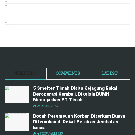
POLITIK
POPULER
PUISI
SEJARAH
SOSIAL
TERKINI
TRAVEL NEWSROOM
TRENDING
COMMENTS
LATEST
5 Smelter Timah Disita Kejagung Bakal
Beroperasi Kembali, Dikelola BUMN
Menugaskan PT Timah
23 APRIL 2024
Bocah Perempuan Korban Diterkam Buaya
Ditemukan di Dekat Perairan Jembatan
Emas
4 FEBRUARI 2025