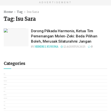
ADVERTISEMENT
Home
Tag
Isu Sara
Tag:
Isu Sara
Dorong Pilkada Harmonis, Ketua Tim
Pemenangan Molen-Zeki: Beda Pilihan
Boleh, Merusak Silaturahmi Jangan
BY
HENDRI J. KUSUMA
12 AGUSTUS 2025
0
Categories
BANGKA
BANGKA BARAT
BANGKA SELATAN
BANGKA TENGAH
BELITUNG
BERITA
BERITA LOKAL
BERITA NASIONAL
BISNIS
BUDAYA
CEK FAKTA