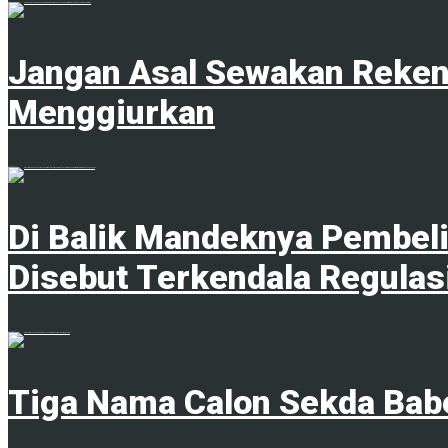
1
Jangan Asal Sewakan Rekeni
Menggiurkan
8 Agustus 2026
Di Balik Mandeknya Pembeli
Disebut Terkendala Regulas
8 Agustus 2026
Tiga Nama Calon Sekda Babe