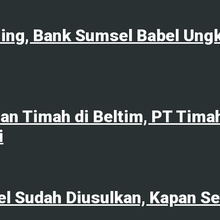
ng, Bank Sumsel Babel Ungka
an Timah di Beltim, PT Tim
i
l Sudah Diusulkan, Kapan Sek