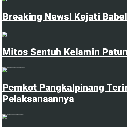
Breaking News! Kejati Babe
18 Juni 2025
Mitos Sentuh Kelamin Patu
20 Juni 2023
Pemkot Pangkalpinang Teri
Pelaksanaannya
1