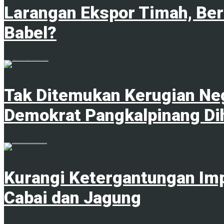
Larangan Ekspor Timah, Be
Babel?
1
Tak Ditemukan Kerugian Neg
Demokrat Pangkalpinang Di
1
Kurangi Ketergantungan Im
Cabai dan Jagung