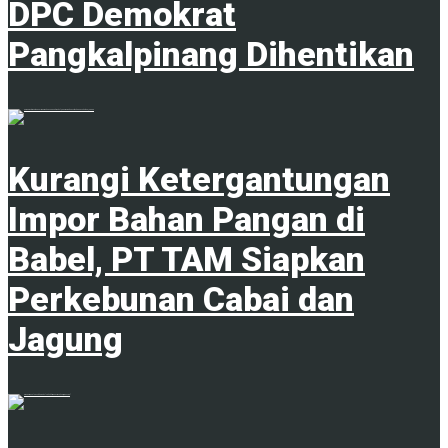
DPC Demokrat
Pangkalpinang Dihentikan
1
Kurangi Ketergantungan
Impor Bahan Pangan di
Babel, PT TAM Siapkan
Perkebunan Cabai dan
Jagung
1