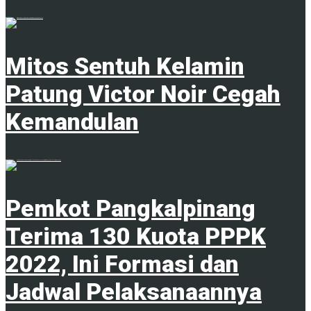
18 Juni 2025
Mitos Sentuh Kelamin
Patung Victor Noir Cegah
Kemandulan
20 Juni 2023
Pemkot Pangkalpinang
Terima 130 Kuota PPPK
2022, Ini Formasi dan
Jadwal Pelaksanaannya