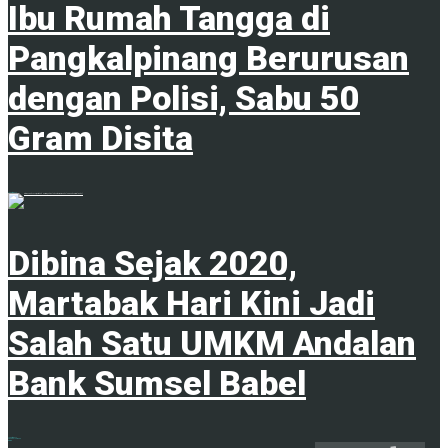
Ibu Rumah Tangga di
Pangkalpinang Berurusan
dengan Polisi, Sabu 50
Gram Disita
7 Agustus 2026
Dibina Sejak 2020,
Martabak Hari Kini Jadi
Salah Satu UMKM Andalan
Bank Sumsel Babel
7 Agustus 2026
ADVERTISEMENT
Tags