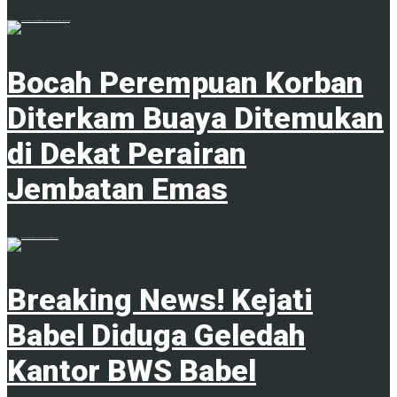
23 April 2024
Bocah Perempuan Korban
Diterkam Buaya Ditemukan
di Dekat Perairan
Jembatan Emas
4 Februari 2025
Breaking News! Kejati
Babel Diduga Geledah
Kantor BWS Babel