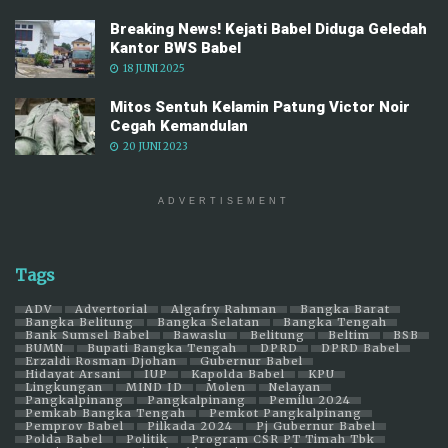
Breaking News! Kejati Babel Diduga Geledah
Kantor BWS Babel
18 JUNI 2025
Mitos Sentuh Kelamin Patung Victor Noir
Cegah Kemandulan
20 JUNI 2023
ADVERTISEMENT
Tags
ADV
Advertorial
Algafry Rahman
Bangka Barat
Bangka Belitung
Bangka Selatan
Bangka Tengah
Bank Sumsel Babel
Bawaslu
Belitung
Beltim
BSB
BUMN
Bupati Bangka Tengah
DPRD
DPRD Babel
Erzaldi Rosman Djohan
Gubernur Babel
Hidayat Arsani
IUP
Kapolda Babel
KPU
Lingkungan
MIND ID
Molen
Nelayan
Pangkalpinang
Pangkalpinang
Pemilu 2024
Pemkab Bangka Tengah
Pemkot Pangkalpinang
Pemprov Babel
Pilkada 2024
Pj Gubernur Babel
Polda Babel
Politik
Program CSR PT Timah Tbk