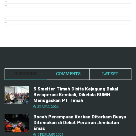
POLITIK
POPULER
PUISI
SEJARAH
SOSIAL
TERKINI
TRAVEL NEWSROOM
TRENDING
COMMENTS
LATEST
5 Smelter Timah Disita Kejagung Bakal
Beroperasi Kembali, Dikelola BUMN
Menugaskan PT Timah
23 APRIL 2024
Bocah Perempuan Korban Diterkam Buaya
Ditemukan di Dekat Perairan Jembatan
Emas
4 FEBRUARI 2025