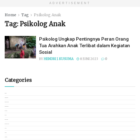
ADVERTISEMENT
Home
Tag
Psikolog Anak
Tag:
Psikolog Anak
Psikolog Ungkap Pentingnya Peran Orang
Tua Arahkan Anak Terlibat dalam Kegiatan
Sosial
BY
HENDRI J. KUSUMA
8 JUNI 2023
0
Categories
BANGKA
BANGKA BARAT
BANGKA SELATAN
BANGKA TENGAH
BELITUNG
BERITA
BERITA LOKAL
BERITA NASIONAL
BISNIS
BUDAYA
CEK FAKTA