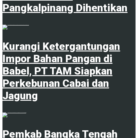
Pangkalpinang Dihentikan
1
Kurangi Ketergantungan
Impor Bahan Pangan di
Babel, PT TAM Siapkan
Perkebunan Cabai dan
Jagung
1
Pemkab Bangka Tengah