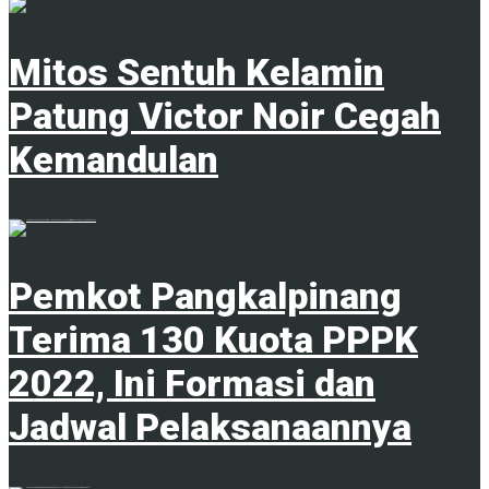
Mitos Sentuh Kelamin
Patung Victor Noir Cegah
Kemandulan
20 Juni 2023
Pemkot Pangkalpinang
Terima 130 Kuota PPPK
2022, Ini Formasi dan
Jadwal Pelaksanaannya
1