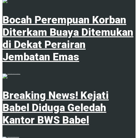
Bocah Perempuan Korban
Diterkam Buaya Ditemukan
di Dekat Perairan
Jembatan Emas
4 Februari 2025
Breaking News! Kejati
Babel Diduga Geledah
Kantor BWS Babel
18 Juni 2025