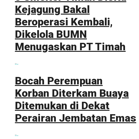
Kejagung Bakal
Beroperasi Kembali,
Dikelola BUMN
Menugaskan PT Timah
0 shares
Share
0
Tweet
0
Bocah Perempuan
Korban Diterkam Buaya
Ditemukan di Dekat
Perairan Jembatan Emas
0 shares
Share
0
Tweet
0