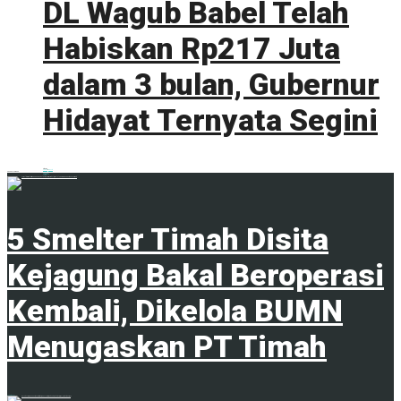
DL Wagub Babel Telah
Habiskan Rp217 Juta
dalam 3 bulan, Gubernur
Hidayat Ternyata Segini
0 shares
Share
0
Tweet
0
ADVERTISEMENT
Trending
Comments
Latest
5 Smelter Timah Disita
Kejagung Bakal Beroperasi
Kembali, Dikelola BUMN
Menugaskan PT Timah
23 April 2024