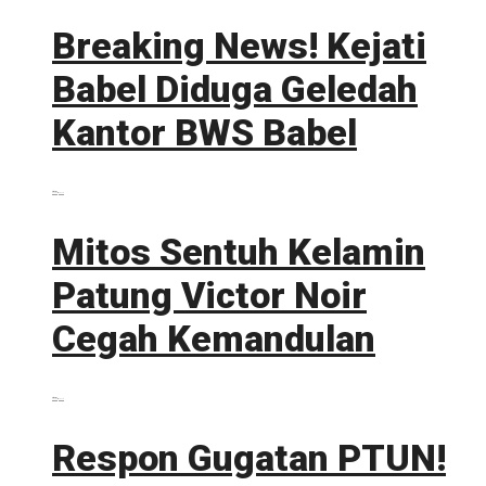
Breaking News! Kejati
Babel Diduga Geledah
Kantor BWS Babel
0 shares
Share
0
Tweet
0
Mitos Sentuh Kelamin
Patung Victor Noir
Cegah Kemandulan
0 shares
Share
0
Tweet
0
Respon Gugatan PTUN!