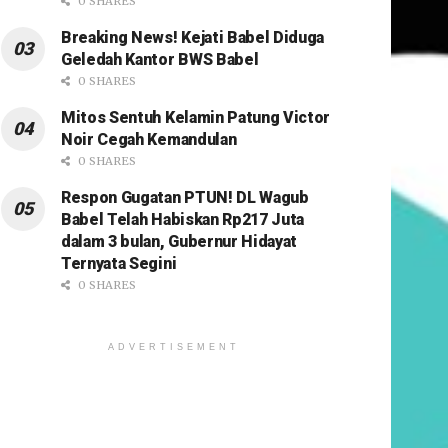
0 SHARES
Breaking News! Kejati Babel Diduga
Geledah Kantor BWS Babel
0 SHARES
Mitos Sentuh Kelamin Patung Victor
Noir Cegah Kemandulan
0 SHARES
Respon Gugatan PTUN! DL Wagub
Babel Telah Habiskan Rp217 Juta
dalam 3 bulan, Gubernur Hidayat
Ternyata Segini
0 SHARES
ADVERTISEMENT