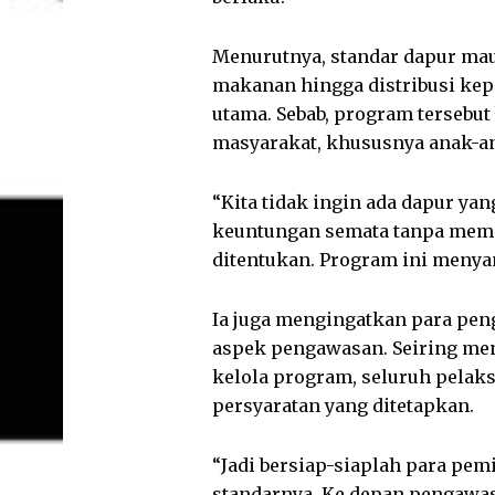
Menurutnya, standar dapur mau
makanan hingga distribusi kep
utama. Sebab, program tersebu
masyarakat, khususnya anak-a
“Kita tidak ingin ada dapur ya
keuntungan semata tanpa memp
ditentukan. Program ini menya
Ia juga mengingatkan para pe
aspek pengawasan. Seiring men
kelola program, seluruh pelak
persyaratan yang ditetapkan.
“Jadi bersiap-siaplah para pe
standarnya. Ke depan pengawasa