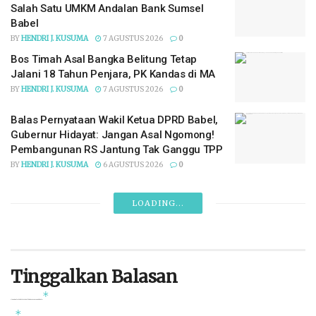
Salah Satu UMKM Andalan Bank Sumsel
Babel
BY
HENDRI J. KUSUMA
7 AGUSTUS 2026
0
Bos Timah Asal Bangka Belitung Tetap
Jalani 18 Tahun Penjara, PK Kandas di MA
BY
HENDRI J. KUSUMA
7 AGUSTUS 2026
0
Balas Pernyataan Wakil Ketua DPRD Babel,
Gubernur Hidayat: Jangan Asal Ngomong!
Pembangunan RS Jantung Tak Ganggu TPP
BY
HENDRI J. KUSUMA
6 AGUSTUS 2026
0
LOADING...
Tinggalkan Balasan
*
Alamat email Anda tidak akan dipublikasikan.
Ruas yang wajib ditandai
*