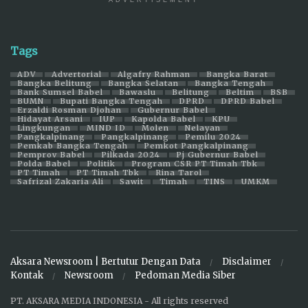
Tags
ADV
Advertorial
Algafry Rahman
Bangka Barat
Bangka Belitung
Bangka Selatan
Bangka Tengah
Bank Sumsel Babel
Bawaslu
Belitung
Beltim
BSB
BUMN
Bupati Bangka Tengah
DPRD
DPRD Babel
Erzaldi Rosman Djohan
Gubernur Babel
Hidayat Arsani
IUP
Kapolda Babel
KPU
Lingkungan
MIND ID
Molen
Nelayan
Pangkalpinang
Pangkalpinang
Pemilu 2024
Pemkab Bangka Tengah
Pemkot Pangkalpinang
Pemprov Babel
Pilkada 2024
Pj Gubernur Babel
Polda Babel
Politik
Program CSR PT Timah Tbk
PT Timah
PT Timah Tbk
Rina Tarol
Safrizal Zakaria Ali
Sawit
Timah
TINS
UMKM
Aksara Newsroom | Bertutur Dengan Data
Disclaimer
Kontak
Newsroom
Pedoman Media Siber
PT. AKSARA MEDIA INDONESIA - All rights reserved