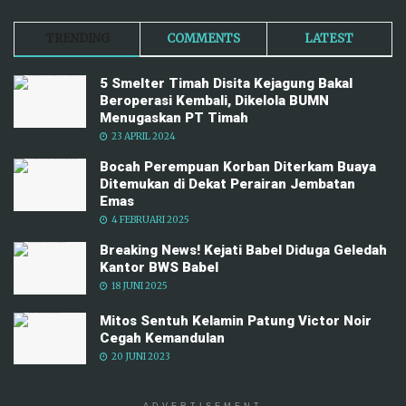
TRENDING
COMMENTS
LATEST
5 Smelter Timah Disita Kejagung Bakal
Beroperasi Kembali, Dikelola BUMN
Menugaskan PT Timah
23 APRIL 2024
Bocah Perempuan Korban Diterkam Buaya
Ditemukan di Dekat Perairan Jembatan
Emas
4 FEBRUARI 2025
Breaking News! Kejati Babel Diduga Geledah
Kantor BWS Babel
18 JUNI 2025
Mitos Sentuh Kelamin Patung Victor Noir
Cegah Kemandulan
20 JUNI 2023
ADVERTISEMENT