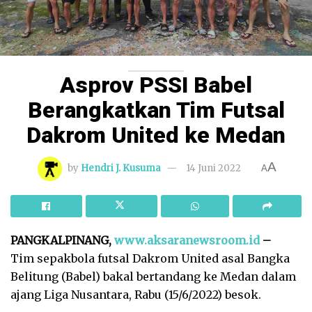
Asprov PSSI Babel
Berangkatkan Tim Futsal
Dakrom United ke Medan
A
by
Hendri J. Kusuma
14 Juni 2022
A
PANGKALPINANG,
www.aksaranewsroom.id
–
Tim sepakbola futsal Dakrom United asal Bangka
Belitung (Babel) bakal bertandang ke Medan dalam
ajang Liga Nusantara, Rabu (15/6/2022) besok.