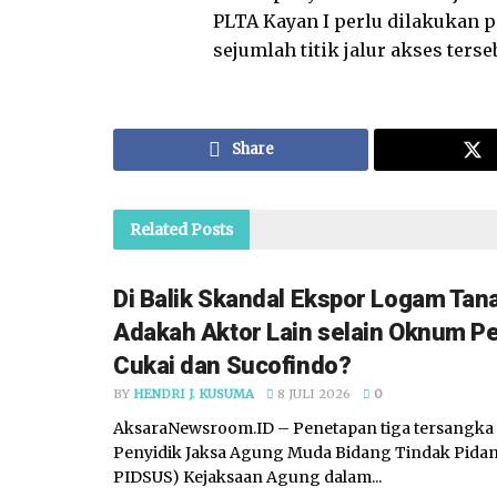
PLTA Kayan I perlu dilakukan pe
sejumlah titik jalur akses ters
Share
Related
Posts
Di Balik Skandal Ekspor Logam Tan
Adakah Aktor Lain selain Oknum Pe
Cukai dan Sucofindo?
BY
HENDRI J. KUSUMA
8 JULI 2026
0
AksaraNewsroom.ID – Penetapan tiga tersangka 
Penyidik Jaksa Agung Muda Bidang Tindak Pida
PIDSUS) Kejaksaan Agung dalam...