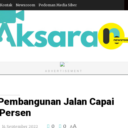
Kontak
Newsroom
Pedoman Media Siber
Ju
ADVERTISEMENT
 Pembangunan Jalan Capai
 Persen
A
0
0
14 September 2022
A