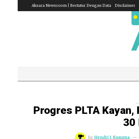
Aksara Newsroom | Bertutur Dengan Data
Disclaimer
Progres PLTA Kayan,
30
by
Hendri J. Kusuma