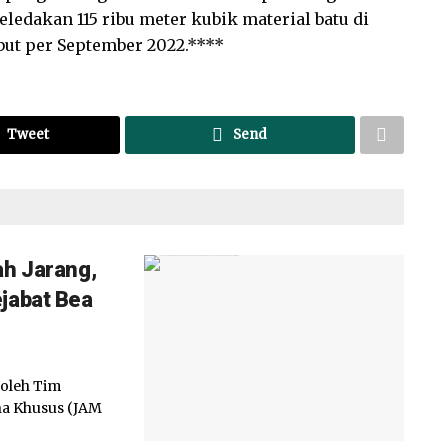
ledakan 115 ribu meter kubik material batu di
ebut per September 2022.****
Tweet
Send
ah Jarang,
jabat Bea
oleh Tim
na Khusus (JAM