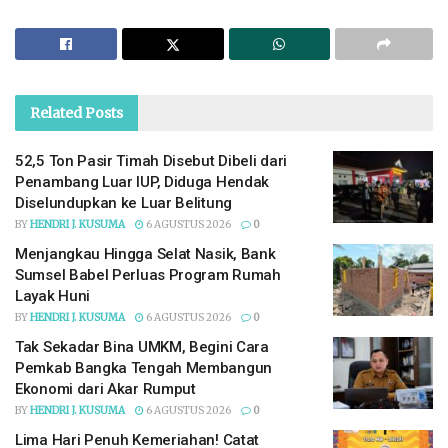
Related
Posts
52,5 Ton Pasir Timah Disebut Dibeli dari
Penambang Luar IUP, Diduga Hendak
Diselundupkan ke Luar Belitung
BY
HENDRI J. KUSUMA
6 AGUSTUS 2026
0
Menjangkau Hingga Selat Nasik, Bank
Sumsel Babel Perluas Program Rumah
Layak Huni
BY
HENDRI J. KUSUMA
6 AGUSTUS 2026
0
Tak Sekadar Bina UMKM, Begini Cara
Pemkab Bangka Tengah Membangun
Ekonomi dari Akar Rumput
BY
HENDRI J. KUSUMA
6 AGUSTUS 2026
0
Lima Hari Penuh Kemeriahan! Catat