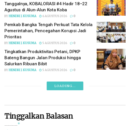
Tanggalnya, KOBALORASI #4 Hadir 18–22
Agustus di Alun-Alun Kota Koba
BY
HENDRI J. KUSUMA
6 AGUSTUS 2026
0
Pemkab Bangka Tengah Perkuat Tata Kelola
Pemerintahan, Pencegahan Korupsi Jadi
Prioritas
BY
HENDRI J. KUSUMA
5 AGUSTUS 2026
0
Tingkatkan Produktivitas Petani, DPKP
Bateng Bangun Jalan Produksi hingga
Salurkan Ribuan Bibit
BY
HENDRI J. KUSUMA
5 AGUSTUS 2026
0
LOADING...
Tinggalkan Balasan
*
Alamat email Anda tidak akan dipublikasikan.
Ruas yang wajib ditandai