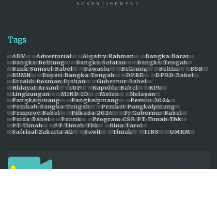
ADVERTISEMENT
Tags
ADV
Advertorial
Algafry Rahman
Bangka Barat
Bangka Belitung
Bangka Selatan
Bangka Tengah
Bank Sumsel Babel
Bawaslu
Belitung
Beltim
BSB
BUMN
Bupati Bangka Tengah
DPRD
DPRD Babel
Erzaldi Rosman Djohan
Gubernur Babel
Hidayat Arsani
IUP
Kapolda Babel
KPU
Lingkungan
MIND ID
Molen
Nelayan
Pangkalpinang
Pangkalpinang
Pemilu 2024
Pemkab Bangka Tengah
Pemkot Pangkalpinang
Pemprov Babel
Pilkada 2024
Pj Gubernur Babel
Polda Babel
Politik
Program CSR PT Timah Tbk
PT Timah
PT Timah Tbk
Rina Tarol
Safrizal Zakaria Ali
Sawit
Timah
TINS
UMKM