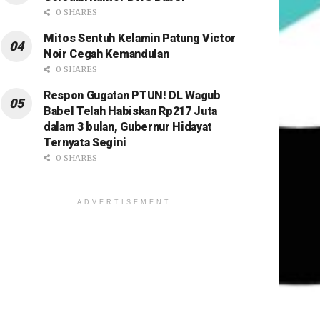
0 SHARES
Mitos Sentuh Kelamin Patung Victor
Noir Cegah Kemandulan
0 SHARES
Respon Gugatan PTUN! DL Wagub
Babel Telah Habiskan Rp217 Juta
dalam 3 bulan, Gubernur Hidayat
Ternyata Segini
0 SHARES
ADVERTISEMENT