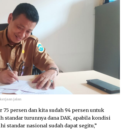
ng saja terjadi penurunan. DAU berkurang, DAK
ga demikian, dimana kondisi kita baru recovery
at dikonfirmasi media Aksara, Selasa (27/9/2022).
ta di Pangkalpinang, Dinas Pariwisata Percantik
tkan alasan menurunnya DAK untuk penanganan
im kondisi itu juga terjadi dikarenakan secara
 Kota Pangkalpinang sudah melampaui target