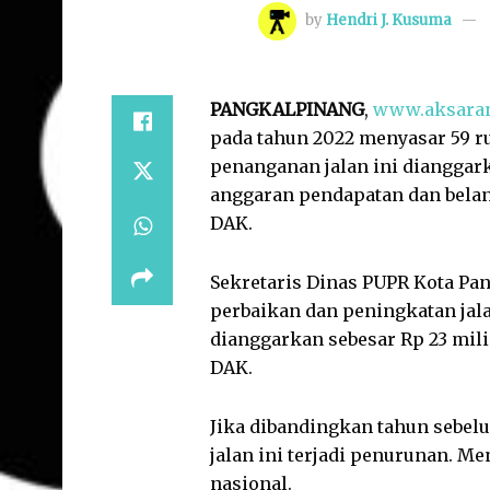
by
Hendri J. Kusuma
PANGKALPINANG
,
www.aksara
pada tahun 2022 menyasar 59 r
penanganan jalan ini dianggark
anggaran pendapatan dan belan
DAK.
Sekretaris Dinas PUPR Kota P
perbaikan dan peningkatan jal
dianggarkan sebesar Rp 23 mili
DAK.
Jika dibandingkan tahun sebel
jalan ini terjadi penurunan. 
nasional.