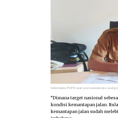
“Jadi bukan hanya Pangkalpina
juga menurun, dan APBD kita ju
dari pasca pandemi,” ujarnya sa
Baca juga:
Dongkrak Sektor Wisa
Kawasan Pantai Pasir Padi
Pada sisi lain, Agus menyebu
jalan di tahun 2022. Ia mengkla
kondisi kemantapan ruas jalan
nasional.