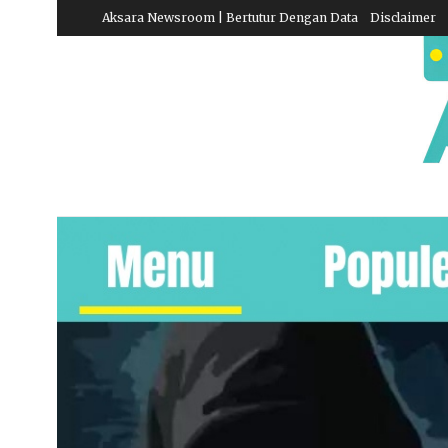
Aksara Newsroom | Bertutur Dengan Data
Disclaimer