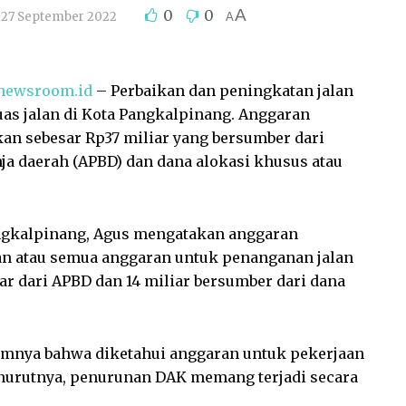
A
0
0
27 September 2022
A
newsroom.id
– Perbaikan dan peningkatan jalan
uas jalan di Kota Pangkalpinang. Anggaran
an sebesar Rp37 miliar yang bersumber dari
ja daerah (APBD) dan dana alokasi khusus atau
angkalpinang, Agus mengatakan anggaran
an atau semua anggaran untuk penanganan jalan
ar dari APBD dan 14 miliar bersumber dari dana
umnya bahwa diketahui anggaran untuk pekerjaan
Menurutnya, penurunan DAK memang terjadi secara