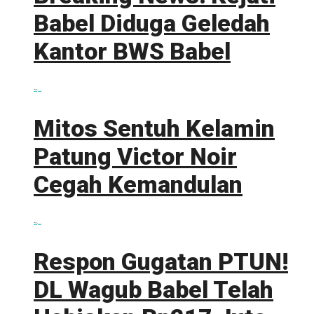
Babel Diduga Geledah
Kantor BWS Babel
0 shares
Share
0
Tweet
0
Mitos Sentuh Kelamin
Patung Victor Noir
Cegah Kemandulan
0 shares
Share
0
Tweet
0
Respon Gugatan PTUN!
DL Wagub Babel Telah