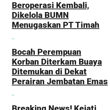
Beroperasi Kembali,
Dikelola BUMN
Menugaskan PT Timah
0 shares
Share
0
Tweet
0
Bocah Perempuan
Korban Diterkam Buaya
Ditemukan di Dekat
Perairan Jembatan Emas
0 shares
Share
0
Tweet
0
Breaking News! Kejati