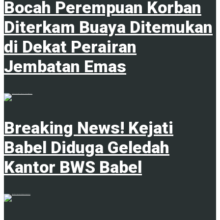
Bocah Perempuan Korban
Diterkam Buaya Ditemukan
di Dekat Perairan
Jembatan Emas
4 Februari 2025
Breaking News! Kejati
Babel Diduga Geledah
Kantor BWS Babel
18 Juni 2025