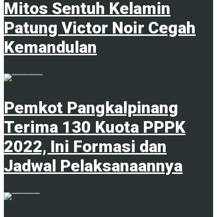
Mitos Sentuh Kelamin
Patung Victor Noir Cegah
Kemandulan
20 Juni 2023
Pemkot Pangkalpinang
Terima 130 Kuota PPPK
2022, Ini Formasi dan
Jadwal Pelaksanaannya
1