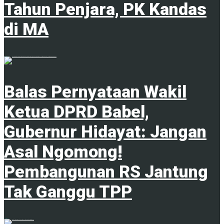
Tahun Penjara, PK Kandas
di MA
7 Agustus 2026
Balas Pernyataan Wakil
Ketua DPRD Babel,
Gubernur Hidayat: Jangan
Asal Ngomong!
Pembangunan RS Jantung
Tak Ganggu TPP
6 Agustus 2026