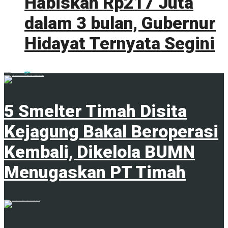
Habiskan Rp217 Juta
dalam 3 bulan, Gubernur
Hidayat Ternyata Segini
0 shares
Share
0
Tweet
0
ADVERTISEMENT
Trending
Comments
Latest
5 Smelter Timah Disita
Kejagung Bakal Beroperasi
Kembali, Dikelola BUMN
Menugaskan PT Timah
23 April 2024