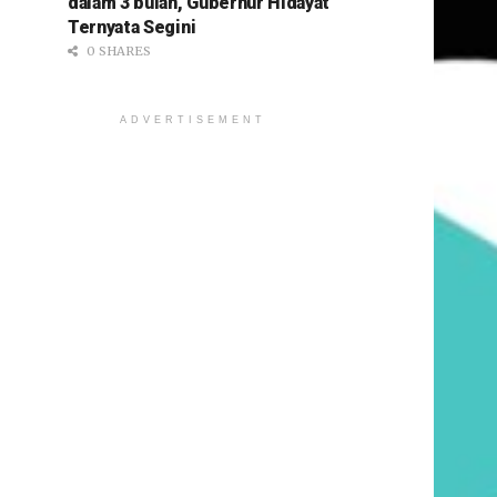
dalam 3 bulan, Gubernur Hidayat
Ternyata Segini
0 SHARES
ADVERTISEMENT