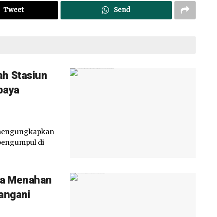
Tweet
Send
ah Stasiun
paya
 mengungkapkan
 pengumpul di
ta Menahan
tangani