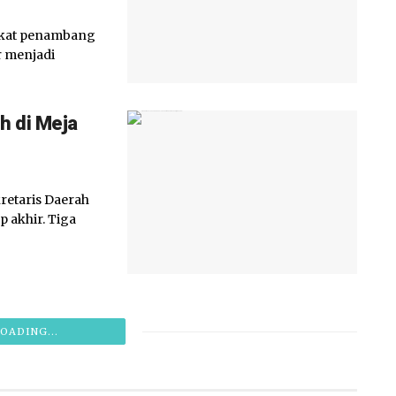
akat penambang
r menjadi
h di Meja
retaris Daerah
 akhir. Tiga
OADING...