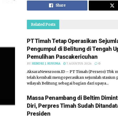
Share
Related
Posts
PT Timah Tetap Operasikan Sejuml
Pengumpul di Belitung di Tengah U
Pemulihan Pascakericuhan
BY
HENDRI J. KUSUMA
7 AGUSTUS 2026
0
AksaraNewsroom.ID – PT Timah (Persero) Tbk
telah kembali mengoperasikan sejumlah stasiun
wilayah Belitung sebagai bagian dari upaya...
Massa Penambang di Beltim Dimin
Diri, Perpres Timah Sudah Ditanda
Presiden