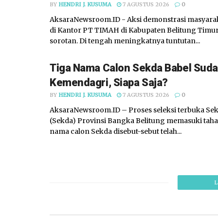
BY
HENDRI J. KUSUMA
7 AGUSTUS 2026
0
AksaraNewsroom.ID - Aksi demonstrasi masyar
di Kantor PT TIMAH di Kabupaten Belitung Timu
sorotan. Di tengah meningkatnya tuntutan...
Tiga Nama Calon Sekda Babel Suda
Kemendagri, Siapa Saja?
BY
HENDRI J. KUSUMA
7 AGUSTUS 2026
0
AksaraNewsroom.ID – Proses seleksi terbuka Sek
(Sekda) Provinsi Bangka Belitung memasuki tahap
nama calon Sekda disebut-sebut telah...
L