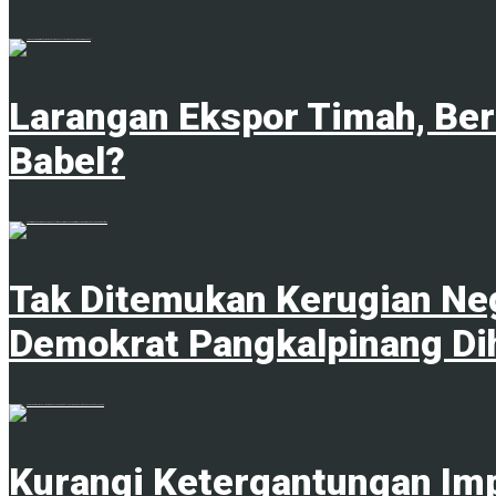
1
Larangan Ekspor Timah, Be
Babel?
1
Tak Ditemukan Kerugian Neg
Demokrat Pangkalpinang Di
1
Kurangi Ketergantungan Im