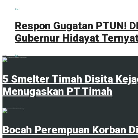
0 shares
Share
0
Tweet
0
Respon Gugatan PTUN! DL
Gubernur Hidayat Ternyat
0 shares
Share
0
Tweet
0
ADVERTISEMENT
Trending
Comments
Latest
5 Smelter Timah Disita Kej
Menugaskan PT Timah
23 April 2024
Bocah Perempuan Korban Di