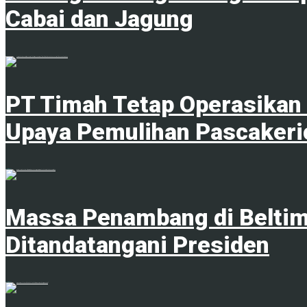
Cabai dan Jagung
1
PT Timah Tetap Operasikan 
Upaya Pemulihan Pascakeri
7 Agustus 2026
Massa Penambang di Beltim
Ditandatangani Presiden
7 Agustus 2026