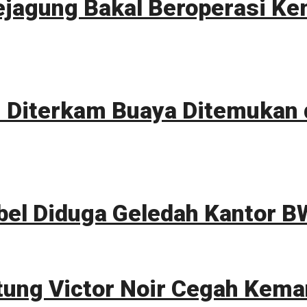
ejagung Bakal Beroperasi Ke
Diterkam Buaya Ditemukan d
bel Diduga Geledah Kantor B
tung Victor Noir Cegah Kema