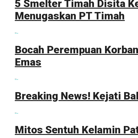
5 Smelter Timah Disita K
Menugaskan PT Timah
0 shares
Share
0
Tweet
0
Bocah Perempuan Korban 
Emas
0 shares
Share
0
Tweet
0
Breaking News! Kejati Ba
0 shares
Share
0
Tweet
0
Mitos Sentuh Kelamin Pa